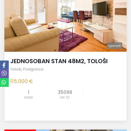
uporedi
JEDNOSOBAN STAN 48M2, TOLOŠI
Tološi
,
Podgorica
115.000 €
1
35098
sobe
ref. ID