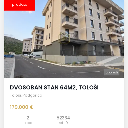
prodato
uporedi
DVOSOBAN STAN 64M2, TOLOŠI
Tološi
,
Podgorica
179.000 €
2
52334
sobe
ref. ID