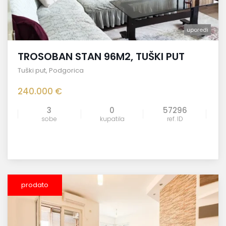
uporedi
TROSOBAN STAN 96M2, TUŠKI PUT
Tuški put
,
Podgorica
240.000 €
3
0
57296
sobe
kupatila
ref. ID
prodato