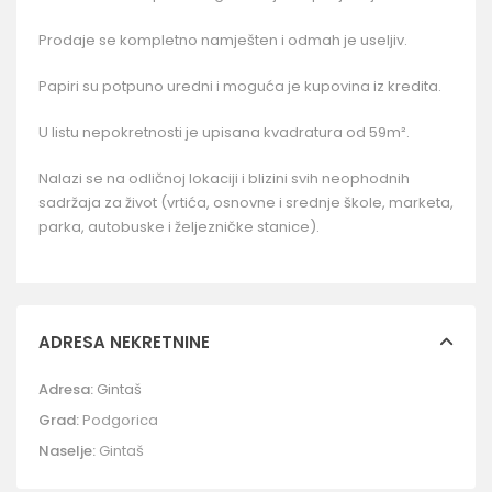
Prodaje se kompletno namješten i odmah je useljiv.
Papiri su potpuno uredni i moguća je kupovina iz kredita.
U listu nepokretnosti je upisana kvadratura od 59m².
Nalazi se na odličnoj lokaciji i blizini svih neophodnih
sadržaja za život (vrtića, osnovne i srednje škole, marketa,
parka, autobuske i željezničke stanice).
ADRESA NEKRETNINE
Adresa:
Gintaš
Grad:
Podgorica
Naselje:
Gintaš