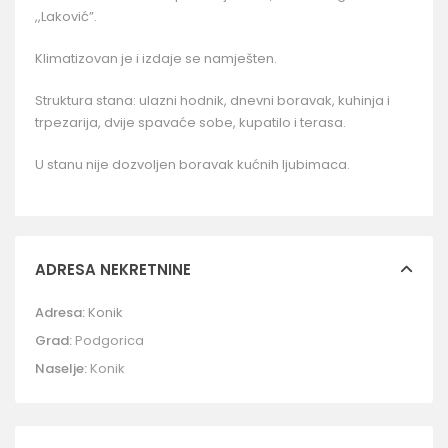
,,Laković”.
Klimatizovan je i izdaje se namješten.
Struktura stana: ulazni hodnik, dnevni boravak, kuhinja i
trpezarija, dvije spavaće sobe, kupatilo i terasa.
U stanu nije dozvoljen boravak kućnih ljubimaca.
ADRESA NEKRETNINE
Adresa:
Konik
Grad:
Podgorica
Naselje:
Konik