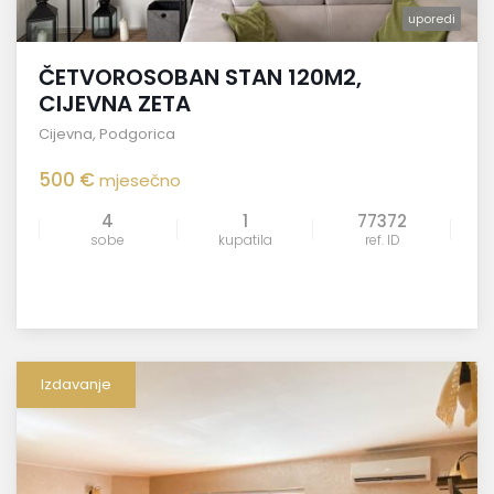
uporedi
ČETVOROSOBAN STAN 120M2,
CIJEVNA ZETA
Cijevna
,
Podgorica
500 €
mjesečno
4
1
77372
sobe
kupatila
ref. ID
Izdavanje