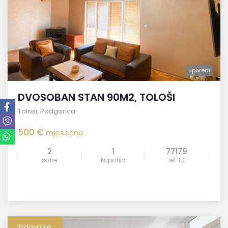
uporedi
DVOSOBAN STAN 90M2, TOLOŠI
Tološi
,
Podgorica
500 €
mjesečno
2
1
77179
sobe
kupatila
ref. ID
Izdavanje