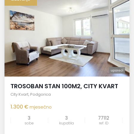
uporedi
TROSOBAN STAN 100M2, CITY KVART
City Kvart
,
Podgorica
1.300 €
mjesečno
3
3
77112
sobe
kupatila
ref. ID