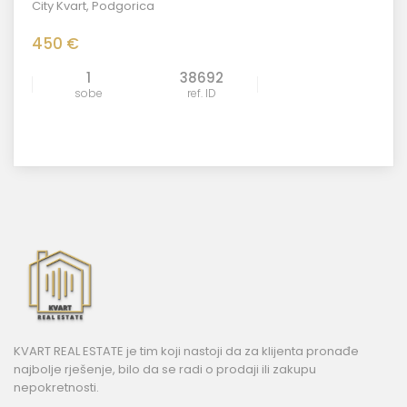
City Kvart
,
Podgorica
450 €
1
38692
sobe
ref. ID
KVART REAL ESTATE je tim koji nastoji da za klijenta pronađe
najbolje rješenje, bilo da se radi o prodaji ili zakupu
nepokretnosti.