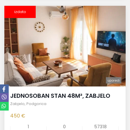
izdato
uporedi
JEDNOSOBAN STAN 48M², ZABJELO
Zabjelo
,
Podgorica
450 €
1
0
57318