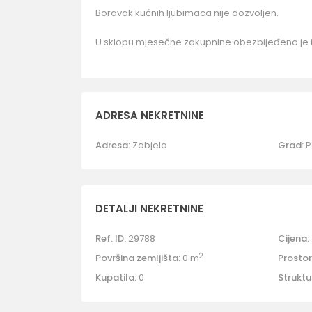
Boravak kućnih ljubimaca nije dozvoljen.
U sklopu mjesečne zakupnine obezbijeđeno je i
ADRESA NEKRETNINE
Adresa:
Zabjelo
Grad:
P
DETALJI NEKRETNINE
Ref. ID:
29788
Cijena:
2
Površina zemljišta:
0 m
Prostori
Kupatila:
0
Struktu