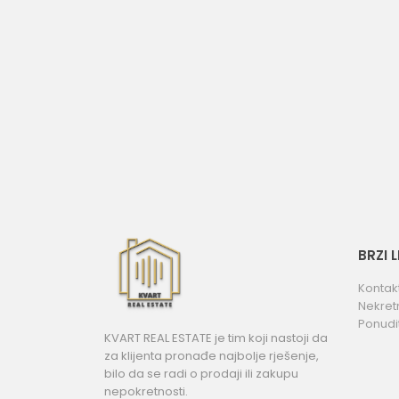
BRZI 
Kontak
Nekret
Ponudi
KVART REAL ESTATE je tim koji nastoji da
za klijenta pronađe najbolje rješenje,
bilo da se radi o prodaji ili zakupu
nepokretnosti.