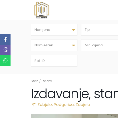
Namjena
Tip
Namješten
Stan
/
izdato
Izdavanje, sta
Zabjelo,
Podgorica
,
Zabjelo