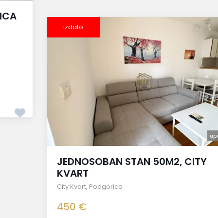
ICA
izdato
up
JEDNOSOBAN STAN 50M2, CITY
KVART
City Kvart
,
Podgorica
450 €