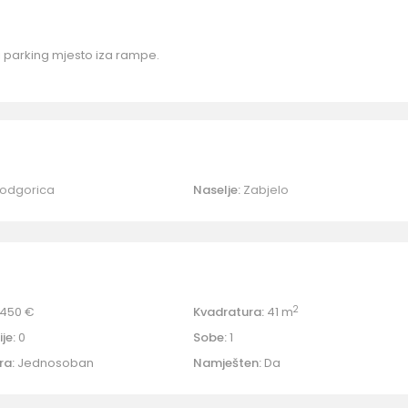
 parking mjesto iza rampe.
odgorica
Naselje:
Zabjelo
2
450 €
Kvadratura:
41 m
je:
0
Sobe:
1
ra:
Jednosoban
Namješten:
Da