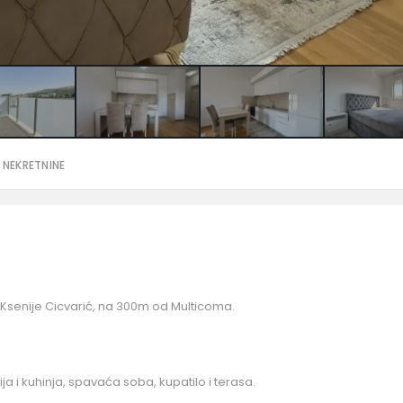
 NEKRETNINE
ici Ksenije Cicvarić, na 300m od Multicoma.
ja i kuhinja, spavaća soba, kupatilo i terasa.