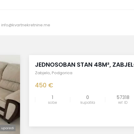
:
info@kvartnekretnine.me
izdato
JEDNOSOBAN STAN 48M², ZABJE
Zabjelo
,
Podgorica
450 €
1
0
57318
sobe
kupatila
ref. ID
uporedi
uporedi