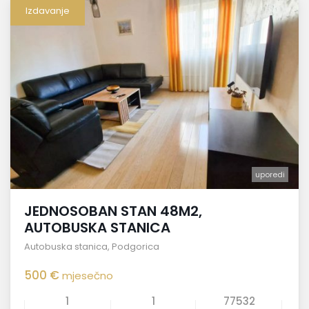
Izdavanje
uporedi
JEDNOSOBAN STAN 48M2,
AUTOBUSKA STANICA
Autobuska stanica
,
Podgorica
500 €
mjesečno
1
1
77532