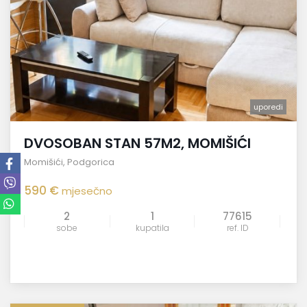
uporedi
DVOSOBAN STAN 57M2, MOMIŠIĆI
Momišići
,
Podgorica
590 €
mjesečno
2
1
77615
sobe
kupatila
ref. ID