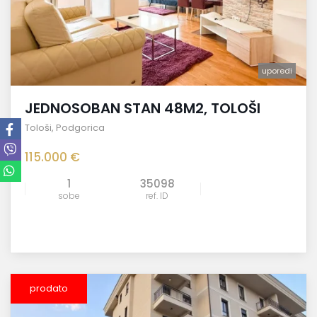
uporedi
JEDNOSOBAN STAN 48M2, TOLOŠI
Tološi
,
Podgorica
115.000 €
1
35098
sobe
ref. ID
prodato