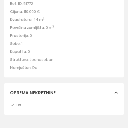
Ref. ID:
51772
Cijena:
110.000 €
2
Kvadratura:
44 m
2
Površina zemljišta:
0 m
Prostorije:
0
Sobe:
1
Kupatila:
0
Struktura:
Jednosoban
Namješten:
Da
OPREMA NEKRETNINE
Lift