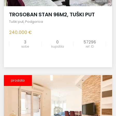
uporedi
TROSOBAN STAN 96M2, TUŠKI PUT
Tuški put
,
Podgorica
240.000 €
3
0
57296
sobe
kupatila
ref. ID
prodato