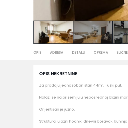
OPIS
ADRESA
DETALJI
OPREMA
SLIČNE
OPIS NEKRETNINE
Za prodaju jednosoban stan 44m², Tuški put.
Nalazi se na prizemlju u neposrednoj blizini ma
Orijentisan je južno.
Struktura: ulazni hodnik, dnevni boravak, kuhinja