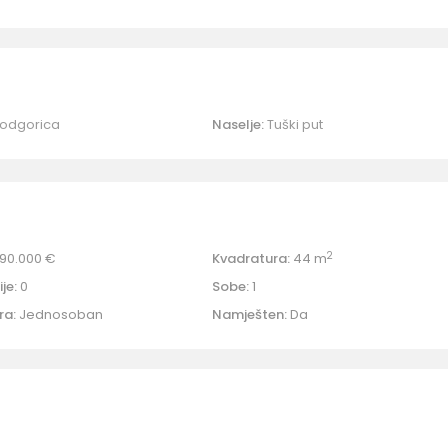
odgorica
Naselje:
Tuški put
2
90.000 €
Kvadratura:
44 m
je:
0
Sobe:
1
ra:
Jednosoban
Namješten:
Da