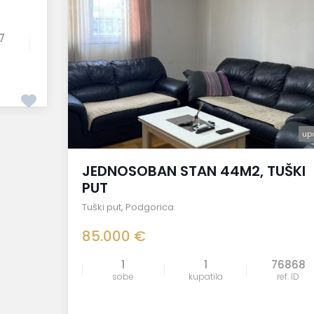
7
up
JEDNOSOBAN STAN 44M2, TUŠKI
PUT
Tuški put
,
Podgorica
85.000 €
1
1
76868
sobe
kupatila
ref. ID