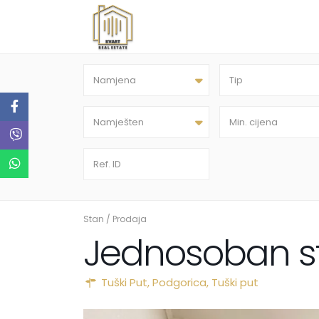
Namjena
Tip
Namješten
Stan
/
Prodaja
Jednosoban st
Tuški Put,
Podgorica
,
Tuški put