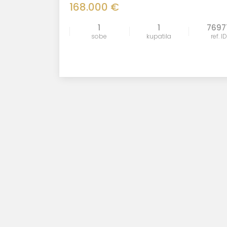
168.000 €
1
1
7697
sobe
kupatila
ref. ID