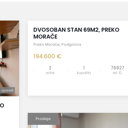
Prodaja
DVOSOBAN STAN 69M2, PREKO
MORAČE
Preko Morače
,
Podgorica
194.600 €
2
1
76927
uporedi
sobe
kupatila
ref. ID
uporedi
KO
Prodaja