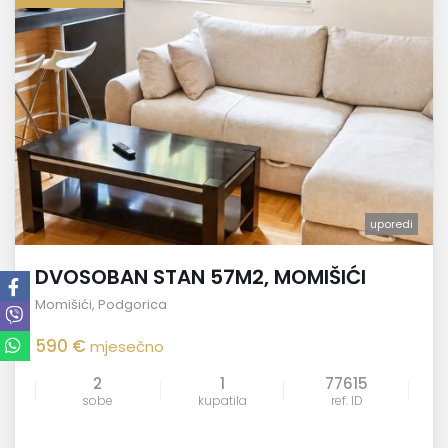
uporedi
DVOSOBAN STAN 57M2, MOMIŠIĆI
Momišići
,
Podgorica
590 €
mjesečno
2
1
77615
sobe
kupatila
ref. ID