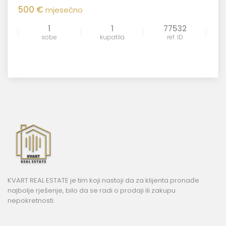
500 €
mjesečno
1
1
77532
sobe
kupatila
ref. ID
KVART REAL ESTATE je tim koji nastoji da za klijenta pronađe
najbolje rješenje, bilo da se radi o prodaji ili zakupu
nepokretnosti.