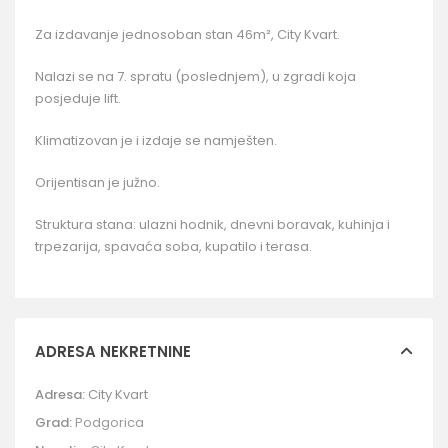
Za izdavanje jednosoban stan 46m², City Kvart.
Nalazi se na 7. spratu (poslednjem), u zgradi koja
posjeduje lift.
Klimatizovan je i izdaje se namješten.
Orijentisan je južno.
Struktura stana: ulazni hodnik, dnevni boravak, kuhinja i
trpezarija, spavaća soba, kupatilo i terasa.
ADRESA NEKRETNINE
Adresa:
City Kvart
Grad:
Podgorica