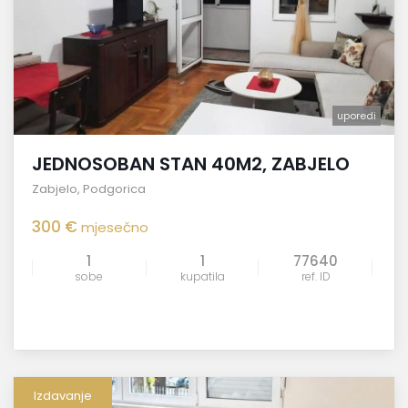
uporedi
JEDNOSOBAN STAN 40M2, ZABJELO
Zabjelo
,
Podgorica
300 €
mjesečno
1
1
77640
sobe
kupatila
ref. ID
Izdavanje