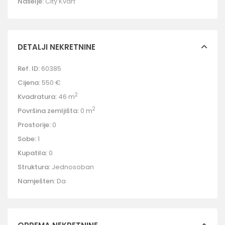
Naselje:
City Kvart
DETALJI NEKRETNINE
Ref. ID:
60385
Cijena:
550 €
2
Kvadratura:
46 m
2
Površina zemljišta:
0 m
Prostorije:
0
Sobe:
1
Kupatila:
0
Struktura:
Jednosoban
Namješten:
Da