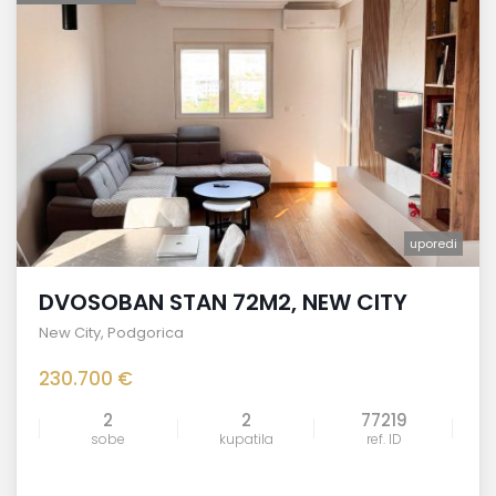
uporedi
DVOSOBAN STAN 72M2, NEW CITY
New City
,
Podgorica
230.700 €
2
2
77219
sobe
kupatila
ref. ID