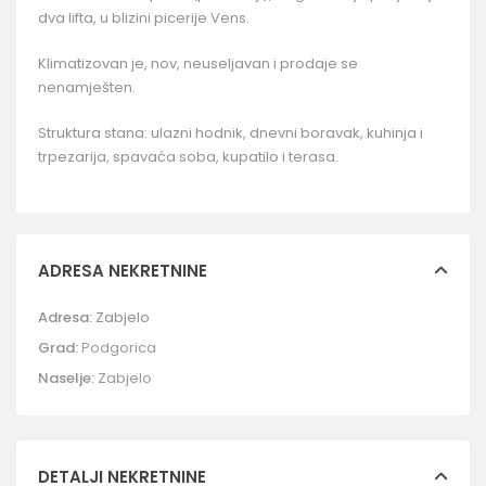
dva lifta, u blizini picerije Vens.
Klimatizovan je, nov, neuseljavan i prodaje se
nenamješten.
Struktura stana: ulazni hodnik, dnevni boravak, kuhinja i
trpezarija, spavaća soba, kupatilo i terasa.
ADRESA NEKRETNINE
Adresa:
Zabjelo
Grad:
Podgorica
Naselje:
Zabjelo
DETALJI NEKRETNINE