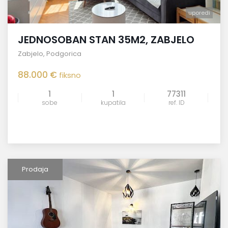
uporedi
JEDNOSOBAN STAN 35M2, ZABJELO
Zabjelo
,
Podgorica
88.000 €
fiksno
1
1
77311
sobe
kupatila
ref. ID
Prodaja