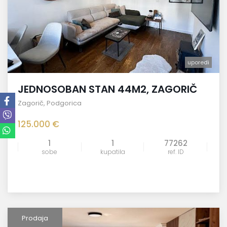
uporedi
JEDNOSOBAN STAN 44M2, ZAGORIČ
Zagorič
,
Podgorica
125.000 €
1
1
77262
sobe
kupatila
ref. ID
Prodaja