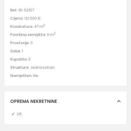
Ref. ID:
52157
Cijena:
121.000 €
2
Kvadratura:
47 m
2
Površina zemljišta:
0 m
Prostorije:
0
Sobe:
1
Kupatila:
0
Struktura:
Jednosoban
Namješten:
Ne
OPREMA NEKRETNINE
Lift