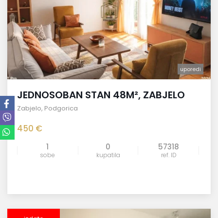
uporedi
JEDNOSOBAN STAN 48M², ZABJELO
Zabjelo
,
Podgorica
450 €
1
0
57318
sobe
kupatila
ref. ID