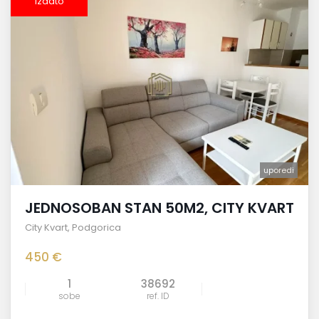
izdato
uporedi
JEDNOSOBAN STAN 50M2, CITY KVART
City Kvart
,
Podgorica
450 €
1
38692
sobe
ref. ID