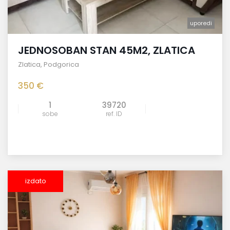
uporedi
JEDNOSOBAN STAN 45M2, ZLATICA
Zlatica
,
Podgorica
350 €
1
39720
sobe
ref. ID
izdato