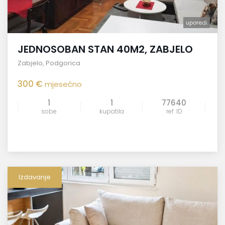
uporedi
JEDNOSOBAN STAN 40M2, ZABJELO
Zabjelo
,
Podgorica
300 €
mjesečno
1
1
77640
sobe
kupatila
ref. ID
Izdavanje