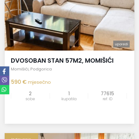
uporedi
DVOSOBAN STAN 57M2, MOMIŠIĆI
Momišići
,
Podgorica
590 €
mjesečno
2
1
77615
sobe
kupatila
ref. ID