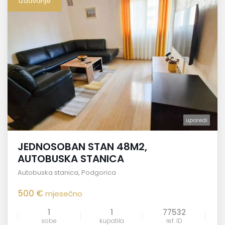
Izdavanje
uporedi
JEDNOSOBAN STAN 48M2,
AUTOBUSKA STANICA
Autobuska stanica
,
Podgorica
500 €
mjesečno
1
1
77532
sobe
kupatila
ref. ID