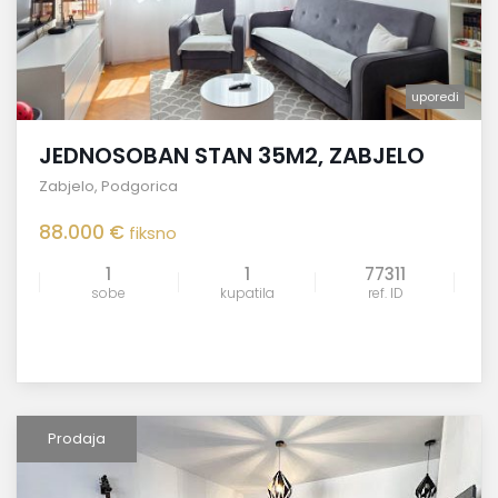
uporedi
JEDNOSOBAN STAN 35M2, ZABJELO
Zabjelo
,
Podgorica
88.000 €
fiksno
1
1
77311
sobe
kupatila
ref. ID
Prodaja