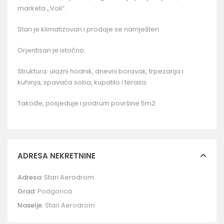
marketa ,,Voli”.
Stan je klimatizovan i prodaje se namješten.
Orjentisan je istočno.
Struktura: ulazni hodnik, dnevni boravak, trpezarija i
kuhinja, spavaća soba, kupatilo i terasa.
Takođe, posjeduje i podrum površine 5m2.
ADRESA NEKRETNINE
Adresa:
Stari Aerodrom
Grad:
Podgorica
Naselje:
Stari Aerodrom