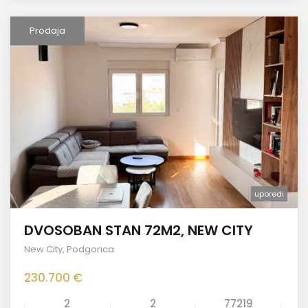
Prodaja
uporedi
DVOSOBAN STAN 72M2, NEW CITY
New City
,
Podgorica
230.700 €
2
2
77219