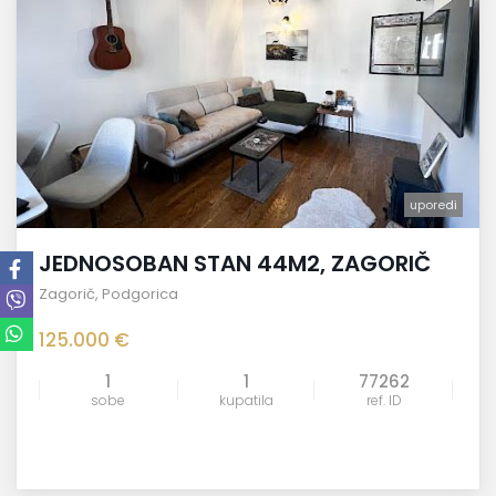
uporedi
JEDNOSOBAN STAN 44M2, ZAGORIČ
Zagorič
,
Podgorica
125.000 €
1
1
77262
sobe
kupatila
ref. ID