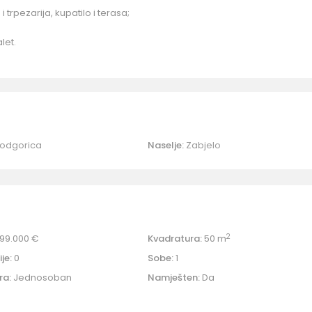
i trpezarija, kupatilo i terasa;
let.
odgorica
Naselje:
Zabjelo
2
99.000 €
Kvadratura:
50 m
je:
0
Sobe:
1
ra:
Jednosoban
Namješten:
Da