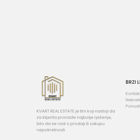
BRZI 
Kontak
Nekret
Ponudi
KVART REAL ESTATE je tim koji nastoji da
za klijenta pronađe najbolje rješenje,
bilo da se radi o prodaji ili zakupu
nepokretnosti.