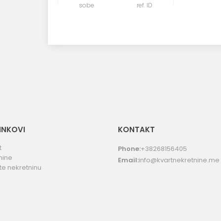
sobe
ref. ID
LINKOVI
KONTAKT
t
Phone:
+38268156405
nine
Email:
info@kvartnekretnine.me
te nekretninu