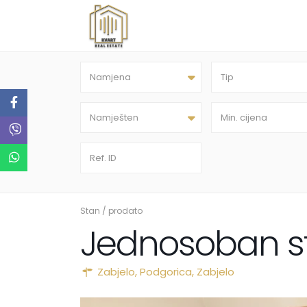
Namjena
Tip
Namješten
Stan
/
prodato
Jednosoban st
Zabjelo,
Podgorica
,
Zabjelo