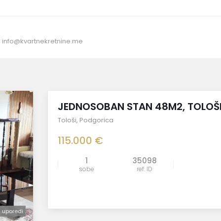
:
info@kvartnekretnine.me
prodato
JEDNOSOBAN STAN 48M2, TOLOŠ
Tološi
,
Podgorica
115.000 €
1
35098
sobe
ref. ID
uporedi
uporedi