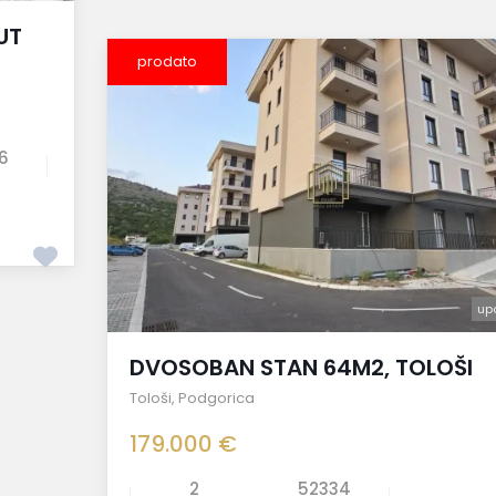
UT
prodato
6
up
DVOSOBAN STAN 64M2, TOLOŠI
Tološi
,
Podgorica
179.000 €
2
52334