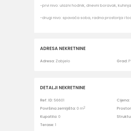
-prvi nivo: ulazni hodnik, dnevni boravak, kuhinja 
-drugi nivo: spavaća soba, radna prostorija i toa
ADRESA NEKRETNINE
Adresa:
Zabjelo
Grad:
P
DETALJI NEKRETNINE
Ref. ID:
56601
Cijena:
2
Površina zemljišta:
0 m
Prostori
Kupatila:
0
Struktu
Terase:
1