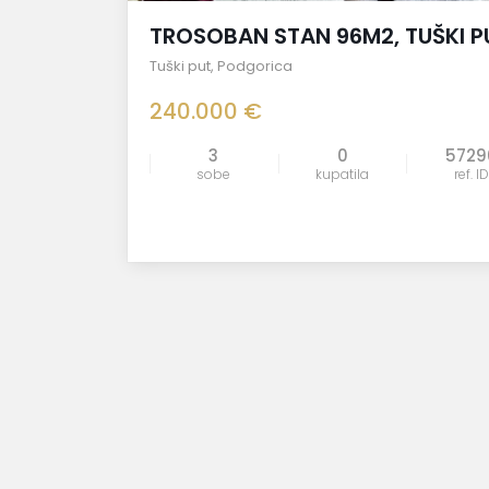
TROSOBAN STAN 96M2, TUŠKI P
Tuški put
,
Podgorica
240.000 €
3
0
5729
sobe
kupatila
ref. ID