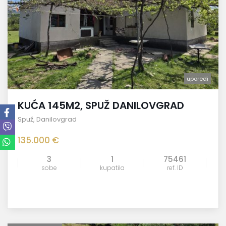
uporedi
KUĆA 145M2, SPUŽ DANILOVGRAD
Spuž
,
Danilovgrad
135.000 €
3
1
75461
sobe
kupatila
ref. ID