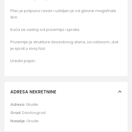
Plac je potpuno ravan i udaljen je od glavne magistrale
1km.
Kuća se sastoji od prizemlja i sprata.
Prizemlje je strukture dvosobnog stana, sa ostavom, dok
je sprat u sivoj fazi.
Uredni papiri.
ADRESA NEKRETNINE
Adresa:
Grude
Grad:
Danilovgrad
Naselje:
Grude