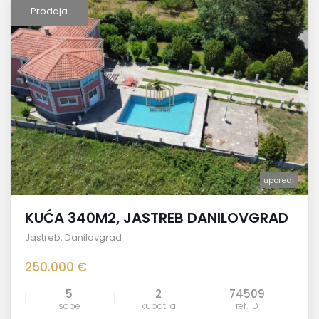
Prodaja
uporedi
KUĆA 340M2, JASTREB DANILOVGRAD
Jastreb
,
Danilovgrad
250.000 €
5
2
74509
sobe
kupatila
ref. ID