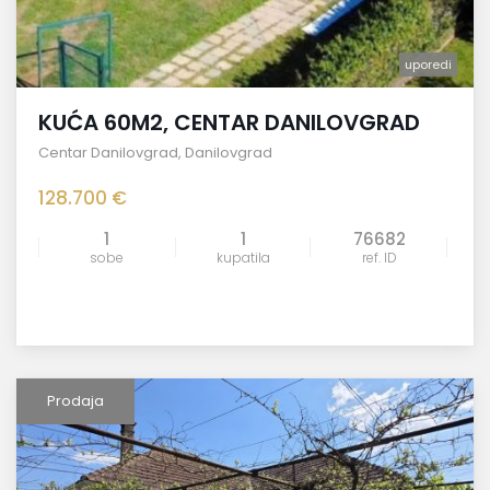
uporedi
KUĆA 60M2, CENTAR DANILOVGRAD
Centar Danilovgrad
,
Danilovgrad
128.700 €
1
1
76682
sobe
kupatila
ref. ID
Prodaja