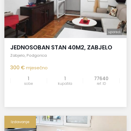
uporedi
JEDNOSOBAN STAN 40M2, ZABJELO
Zabjelo
,
Podgorica
300 €
mjesečno
1
1
77640
sobe
kupatila
ref. ID
Izdavanje