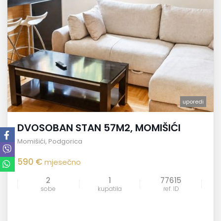
uporedi
DVOSOBAN STAN 57M2, MOMIŠIĆI
Momišići
,
Podgorica
590 €
mjesečno
2
1
77615
sobe
kupatila
ref. ID