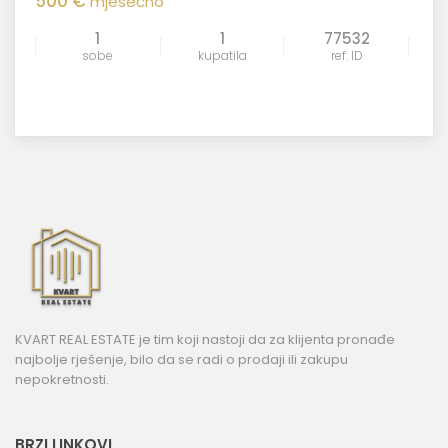
500 €
mjesečno
1
1
77532
sobe
kupatila
ref. ID
KVART REAL ESTATE je tim koji nastoji da za klijenta pronađe
najbolje rješenje, bilo da se radi o prodaji ili zakupu
nepokretnosti.
BRZI LINKOVI