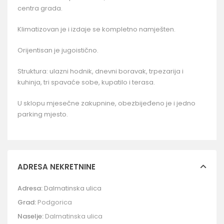
centra grada.
Klimatizovan je i izdaje se kompletno namješten.
Orijentisan je jugoistično.
Struktura: ulazni hodnik, dnevni boravak, trpezarija i
kuhinja, tri spavaće sobe, kupatilo i terasa.
U sklopu mjesečne zakupnine, obezbijeđeno je i jedno
parking mjesto.
ADRESA NEKRETNINE
Adresa:
Dalmatinska ulica
Grad:
Podgorica
Naselje:
Dalmatinska ulica