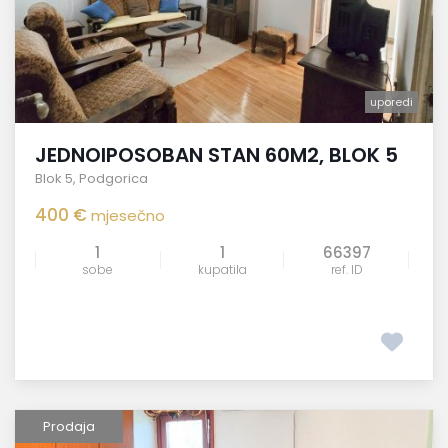
uporedi
JEDNOIPOSOBAN STAN 60M2, BLOK 5
Blok 5
,
Podgorica
400 €
mjesečno
1
1
66397
sobe
kupatila
ref. ID
Prodaja