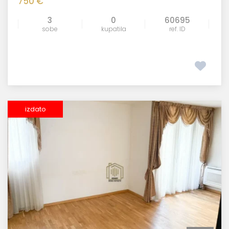
750 €
3
0
60695
sobe
kupatila
ref. ID
izdato