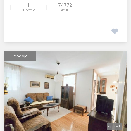
1
74772
kupatila
ref. ID
Prodaja
uporedi