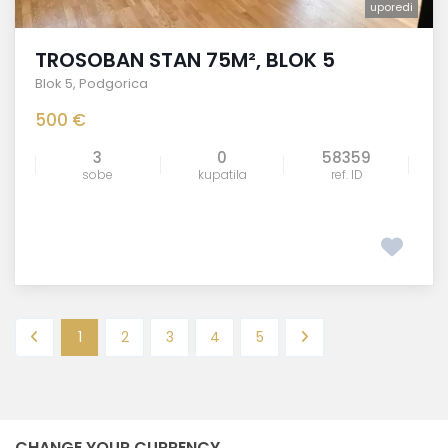
uporedi
TROSOBAN STAN 75M², BLOK 5
Blok 5
,
Podgorica
500 €
3
0
58359
sobe
kupatila
ref. ID
1
2
3
4
5
CHANGE YOUR CURRENCY