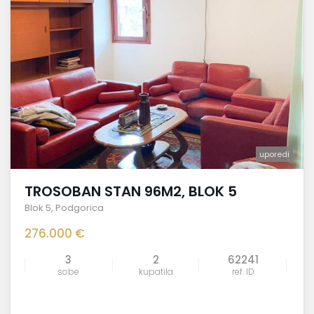
uporedi
TROSOBAN STAN 96M2, BLOK 5
Blok 5
,
Podgorica
276.000 €
3
2
62241
sobe
kupatila
ref. ID