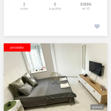
2
0
61886
sobe
kupatila
ref. ID
prodato
uporedi