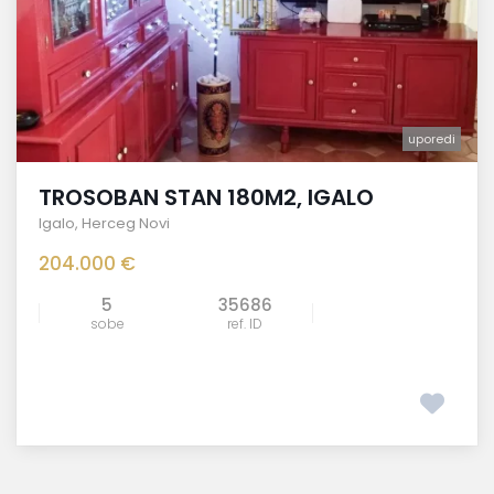
uporedi
TROSOBAN STAN 180M2, IGALO
Igalo
,
Herceg Novi
204.000 €
5
35686
sobe
ref. ID