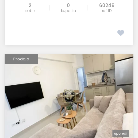
2
0
60249
sobe
kupatila
ref. ID
Prodaja
uporedi