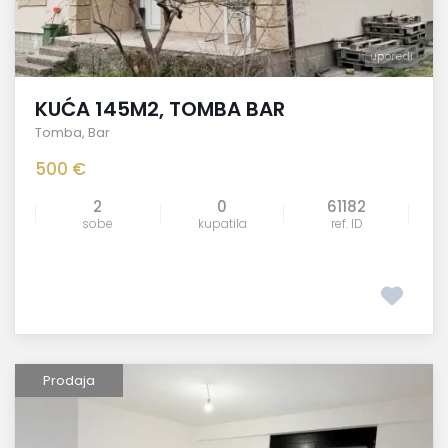
uporedi
KUĆA 145M2, TOMBA BAR
Tomba
,
Bar
500 €
2
0
61182
sobe
kupatila
ref. ID
Prodaja