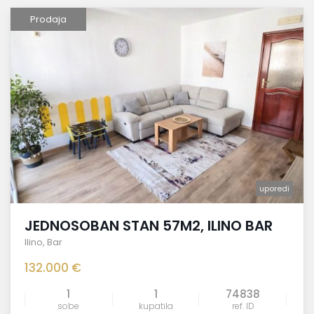
Prodaja
uporedi
JEDNOSOBAN STAN 57M2, ILINO BAR
Ilino
,
Bar
132.000 €
1
1
74838
sobe
kupatila
ref. ID