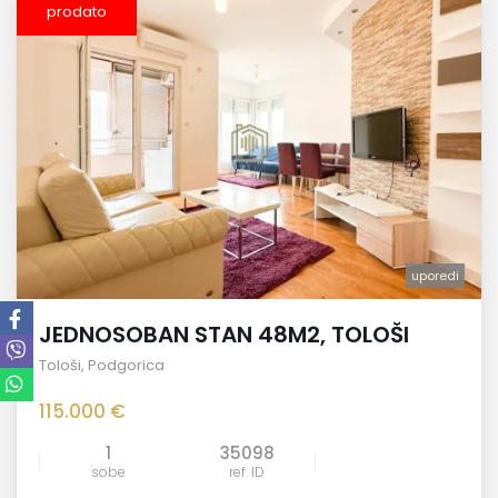
prodato
uporedi
JEDNOSOBAN STAN 48M2, TOLOŠI
Tološi
,
Podgorica
115.000 €
1
35098
sobe
ref. ID