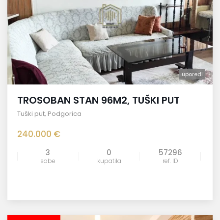
uporedi
TROSOBAN STAN 96M2, TUŠKI PUT
Tuški put
,
Podgorica
240.000 €
3
0
57296
sobe
kupatila
ref. ID