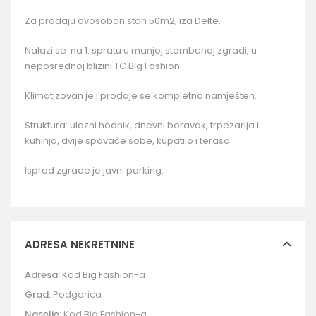
Za prodaju dvosoban stan 50m2, iza Delte.
Nalazi se na 1. spratu u manjoj stambenoj zgradi, u
neposrednoj blizini TC Big Fashion.
Klimatizovan je i prodaje se kompletno namješten.
Struktura: ulazni hodnik, dnevni boravak, trpezarija i
kuhinja, dvije spavaće sobe, kupatilo i terasa.
Ispred zgrade je javni parking.
ADRESA NEKRETNINE
Adresa:
Kod Big Fashion-a
Grad:
Podgorica
Naselje:
Kod Big Fashion-a