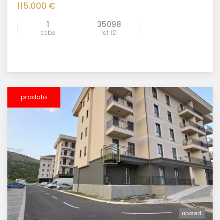
115.000 €
1
35098
sobe
ref. ID
prodato
uporedi