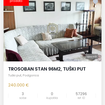
prodato
uporedi
TROSOBAN STAN 96M2, TUŠKI PUT
Tuški put
,
Podgorica
240.000 €
3
0
57296
sobe
kupatila
ref. ID