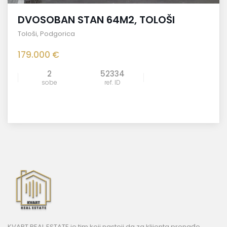
DVOSOBAN STAN 64M2, TOLOŠI
Tološi
,
Podgorica
179.000 €
2
52334
sobe
ref. ID
KVART REAL ESTATE je tim koji nastoji da za klijenta pronađe