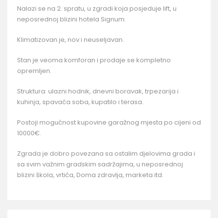
Nalazi se na 2. spratu, u zgradi koja posjeduje lift, u
neposrednoj blizini hotela Signum.
Klimatizovan je, nov i neuseljavan.
Stan je veoma komforan i prodaje se kompletno
opremljen.
Struktura: ulazni hodnik, dnevni boravak, trpezarija i
kuhinja, spavaća soba, kupatilo i terasa.
Postoji mogućnost kupovine garažnog mjesta po cijeni od
10000€.
Zgrada je dobro povezana sa ostalim djelovima grada i
sa svim važnim gradskim sadržajima, u neposrednoj
blizini škola, vrtića, Doma zdravlja, marketa itd.