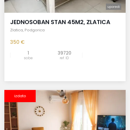
uporedi
JEDNOSOBAN STAN 45M2, ZLATICA
Zlatica
,
Podgorica
350 €
1
39720
sobe
ref. ID
izdato