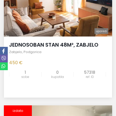
uporedi
JEDNOSOBAN STAN 48M², ZABJELO
Zabjelo
,
Podgorica
450 €
1
0
57318
sobe
kupatila
ref. ID
izdato