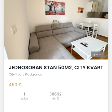
uporedi
JEDNOSOBAN STAN 50M2, CITY KVART
City Kvart
,
Podgorica
450 €
1
38692
sobe
ref. ID