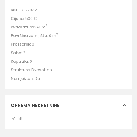
Ref. ID:
27932
Cijena:
500 €
2
Kvadratura:
64 m
2
Površina zemljišta:
0 m
Prostorije:
0
Sobe:
2
Kupatila:
0
Struktura:
Dvosoban
Namješten:
Da
OPREMA NEKRETNINE
Lift