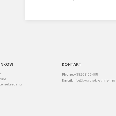
LINKOVI
KONTAKT
t
Phone:
+38268156405
nine
Email:
info@kvartnekretnine.me
te nekretninu