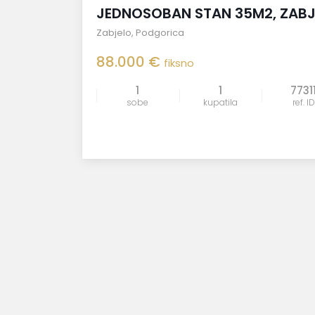
JEDNOSOBAN STAN 35M2, ZAB
Zabjelo
,
Podgorica
88.000 €
fiksno
1
1
7731
sobe
kupatila
ref. ID