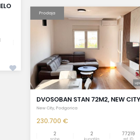
JELO
Prodaja
1
up
DVOSOBAN STAN 72M2, NEW CIT
New City
,
Podgorica
230.700 €
2
2
77219
sobe
kupatila
ref. ID