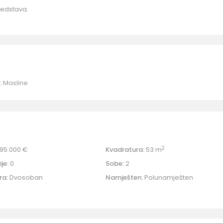
redstava.
:
Masline
2
95.000 €
Kvadratura:
53 m
je:
0
Sobe:
2
ra:
Dvosoban
Namješten:
Polunamješten