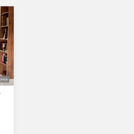
oredi
Y