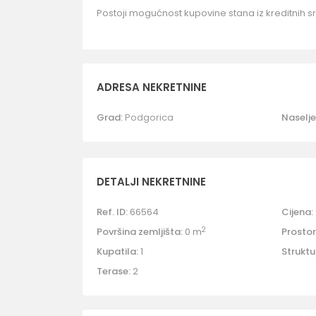
Postoji mogućnost kupovine stana iz kreditnih s
ADRESA NEKRETNINE
Grad:
Podgorica
Naselje
DETALJI NEKRETNINE
Ref. ID:
66564
Cijena:
2
Površina zemljišta:
0 m
Prostori
Kupatila:
1
Struktu
Terase:
2