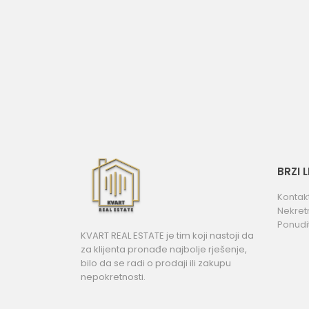
BRZI 
Kontak
Nekret
Ponudi
KVART REAL ESTATE je tim koji nastoji da
za klijenta pronađe najbolje rješenje,
bilo da se radi o prodaji ili zakupu
nepokretnosti.