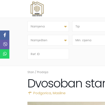
Namjena
Tip
Namješten
Stan
/
Prodaja
Dvosoban stan
Podgorica
,
Masline