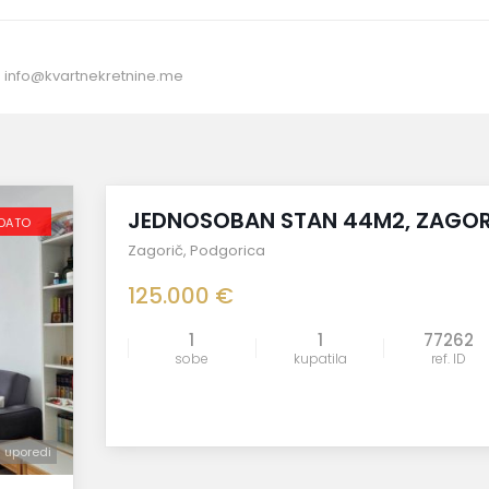
:
info@kvartnekretnine.me
Prodaja
JEDNOSOBAN STAN 44M2, ZAGOR
DATO
Zagorič
,
Podgorica
125.000 €
1
1
77262
sobe
kupatila
ref. ID
uporedi
uporedi