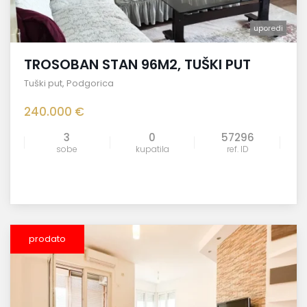
uporedi
TROSOBAN STAN 96M2, TUŠKI PUT
Tuški put
,
Podgorica
240.000 €
3
0
57296
sobe
kupatila
ref. ID
prodato