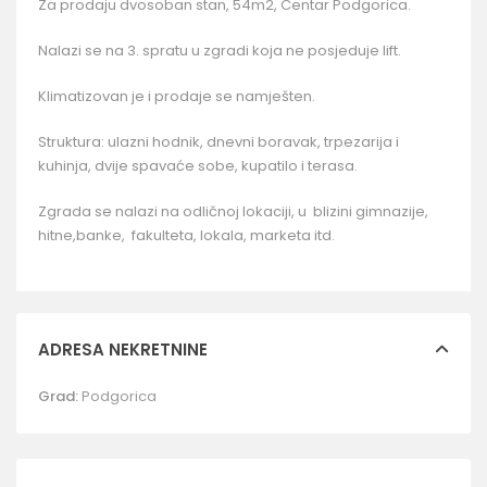
Za prodaju dvosoban stan, 54m2, Centar Podgorica.
Nalazi se na 3. spratu u zgradi koja ne posjeduje lift.
Klimatizovan je i prodaje se namješten.
Struktura: ulazni hodnik, dnevni boravak, trpezarija i
kuhinja, dvije spavaće sobe, kupatilo i terasa.
Zgrada se nalazi na odličnoj lokaciji, u blizini gimnazije,
hitne,banke, fakulteta, lokala, marketa itd.
ADRESA NEKRETNINE
Grad:
Podgorica