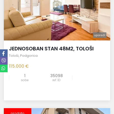
uporedi
JEDNOSOBAN STAN 48M2, TOLOŠI
Tološi
,
Podgorica
115.000 €
1
35098
sobe
ref. ID
prodato