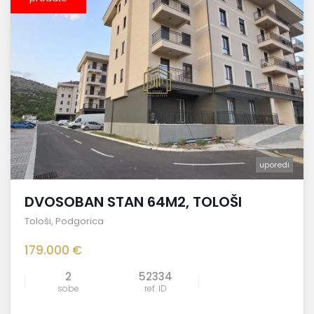
uporedi
DVOSOBAN STAN 64M2, TOLOŠI
Tološi
,
Podgorica
179.000 €
2
52334
sobe
ref. ID