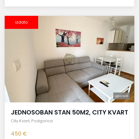
izdato
uporedi
JEDNOSOBAN STAN 50M2, CITY KVART
City Kvart
,
Podgorica
450 €