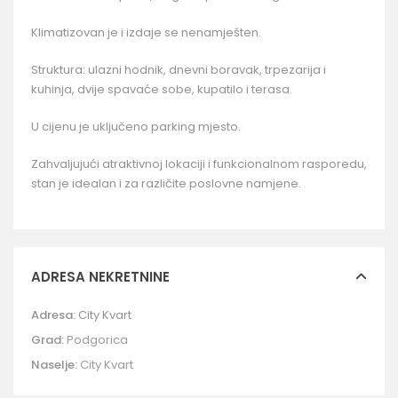
Klimatizovan je i izdaje se nenamješten.
Struktura: ulazni hodnik, dnevni boravak, trpezarija i
kuhinja, dvije spavaće sobe, kupatilo i terasa.
U cijenu je uključeno parking mjesto.
Zahvaljujući atraktivnoj lokaciji i funkcionalnom rasporedu,
stan je idealan i za različite poslovne namjene.
ADRESA NEKRETNINE
Adresa:
City Kvart
Grad:
Podgorica
Naselje:
City Kvart