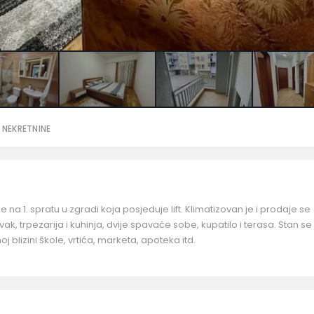
 NEKRETNINE
na 1. spratu u zgradi koja posjeduje lift. Klimatizovan je i prodaje se
ak, trpezarija i kuhinja, dvije spavaće sobe, kupatilo i terasa. Stan se
j blizini škole, vrtića, marketa, apoteka itd.