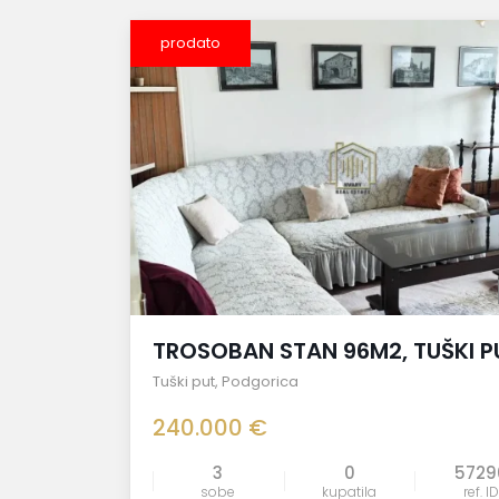
prodato
TROSOBAN STAN 96M2, TUŠKI P
Tuški put
,
Podgorica
240.000 €
3
0
5729
sobe
kupatila
ref. ID