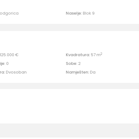
odgorica
Naselje:
Blok 9
2
125.000 €
Kvadratura:
57 m
je:
0
Sobe:
2
ra:
Dvosoban
Namješten:
Da