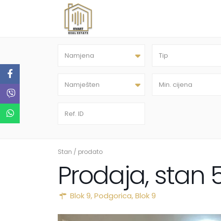
Namjena
Tip
Namješten
Stan
/
prodato
Prodaja, stan 
Blok 9,
Podgorica
,
Blok 9