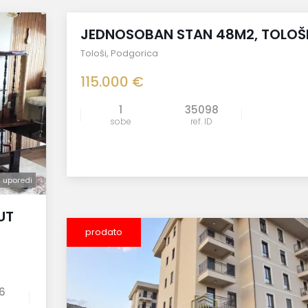
prodato
JEDNOSOBAN STAN 48M2, TOLOŠ
Tološi
,
Podgorica
115.000 €
1
35098
sobe
ref. ID
uporedi
uporedi
UT
prodato
6