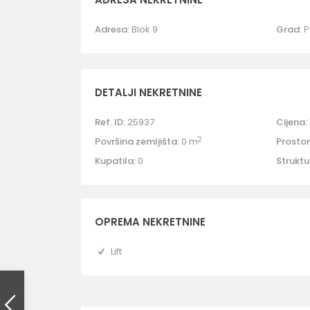
Adresa:
Blok 9
Grad:
P
DETALJI NEKRETNINE
Ref. ID:
25937
Cijena:
2
Površina zemljišta:
0 m
Prostori
Kupatila:
0
Struktu
OPREMA NEKRETNINE
Lift