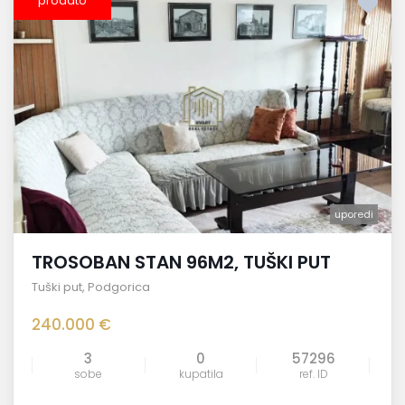
prodato
uporedi
TROSOBAN STAN 96M2, TUŠKI PUT
Tuški put
,
Podgorica
240.000 €
3
0
57296
sobe
kupatila
ref. ID