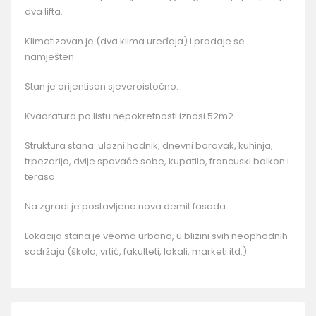
dva lifta.
Klimatizovan je (dva klima uređaja) i prodaje se
namješten.
Stan je orijentisan sjeveroistočno.
Kvadratura po listu nepokretnosti iznosi 52m2.
Struktura stana: ulazni hodnik, dnevni boravak, kuhinja,
trpezarija, dvije spavaće sobe, kupatilo, francuski balkon i
terasa.
Na zgradi je postavljena nova demit fasada.
Lokacija stana je veoma urbana, u blizini svih neophodnih
sadržaja (škola, vrtić, fakulteti, lokali, marketi itd.)