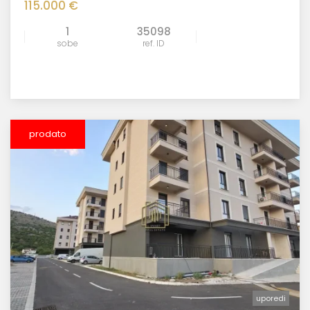
115.000 €
1
35098
sobe
ref. ID
prodato
uporedi