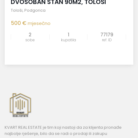
DVOSOBAN STAN 90M2, TOLOŠI
Tološi
,
Podgorica
500 €
mjesečno
2
1
77179
sobe
kupatila
ref. ID
KVART REAL ESTATE je tim koji nastoji da za klijenta pronađe
najbolje rješenje, bilo da se radi o prodaji ili zakupu