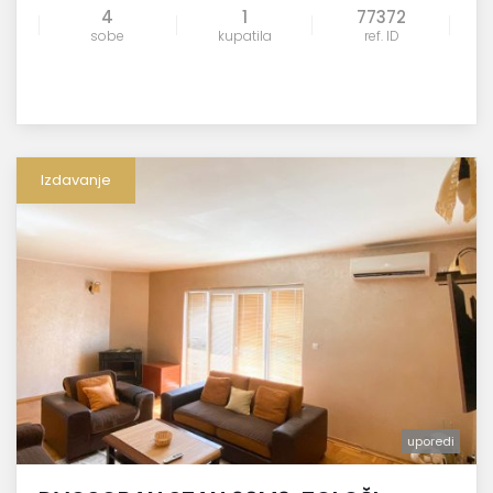
4
1
77372
sobe
kupatila
ref. ID
Izdavanje
uporedi