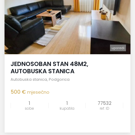
uporedi
JEDNOSOBAN STAN 48M2,
AUTOBUSKA STANICA
Autobuska stanica
,
Podgorica
500 €
mjesečno
1
1
77532
sobe
kupatila
ref. ID