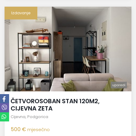
Izdavanje
uporedi
ČETVOROSOBAN STAN 120M2,
CIJEVNA ZETA
Cijevna
,
Podgorica
500 €
mjesečno