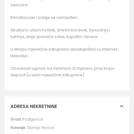
Vencora.
Klimatizovan i izdaje se namješten.
Struktura: ulazni hodnik, dnevni boravak, trpezarija i
kuhinja, dvije spavaće sobe, kupatilo i terasa.
U sklopu mjesečne zakupnine obezbijeđeni su internet i
televizija.
Obavezan ugovor na minimum 12 mjeseci, prva kirija i
depozit (u visini mjesečne zakupnine).
ADRESA NEKRETNINE
Grad:
Podgorica
Naselje:
Gornja Gorica