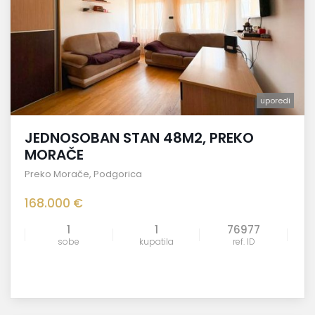
uporedi
JEDNOSOBAN STAN 48M2, PREKO
MORAČE
Preko Morače
,
Podgorica
168.000 €
1
1
76977
sobe
kupatila
ref. ID