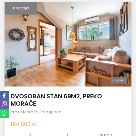
Prodaja
uporedi
DVOSOBAN STAN 69M2, PREKO
MORAČE
Preko Morače
,
Podgorica
194.600 €
2
1
76927