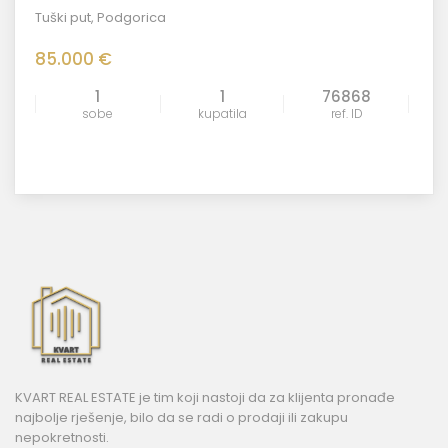
Tuški put
,
Podgorica
85.000 €
1
1
76868
sobe
kupatila
ref. ID
KVART REAL ESTATE je tim koji nastoji da za klijenta pronađe
najbolje rješenje, bilo da se radi o prodaji ili zakupu
nepokretnosti.