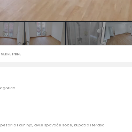
 NEKRETNINE
dgorica.
pezarija i kuhinja, dvije spavaće sobe, kupatilo i terasa.