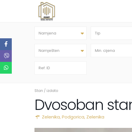
Namjena
Tip
Namješten
Stan
/
izdato
Dvosoban stan
Zelenika,
Podgorica
,
Zelenika