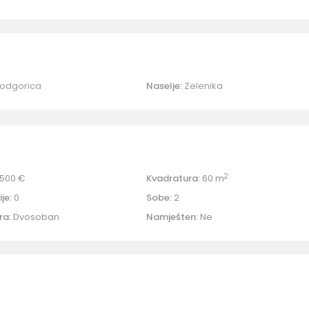
odgorica
Naselje:
Zelenika
2
500 €
Kvadratura:
60 m
je:
0
Sobe:
2
ra:
Dvosoban
Namješten:
Ne