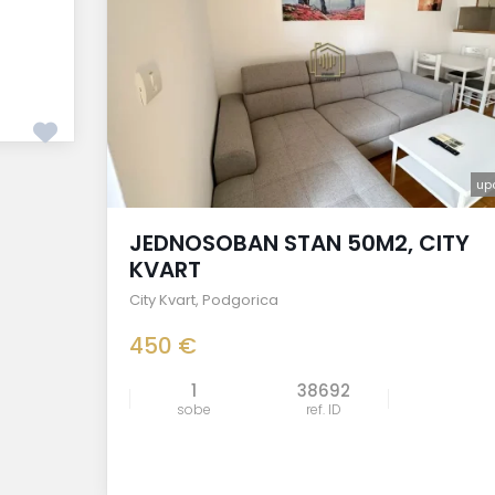
up
JEDNOSOBAN STAN 50M2, CITY
KVART
City Kvart
,
Podgorica
450 €
1
38692
sobe
ref. ID