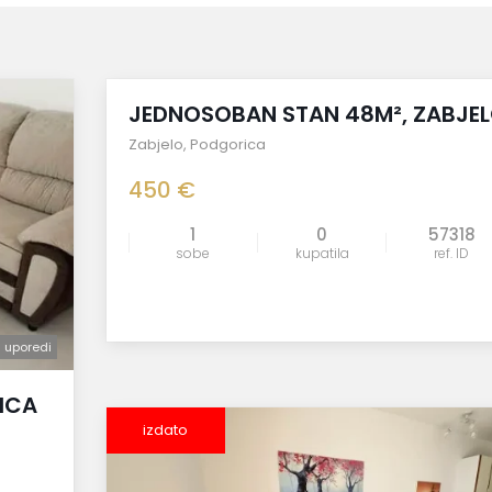
izdato
JEDNOSOBAN STAN 48M², ZABJE
Zabjelo
,
Podgorica
450 €
1
0
57318
sobe
kupatila
ref. ID
uporedi
uporedi
ICA
izdato