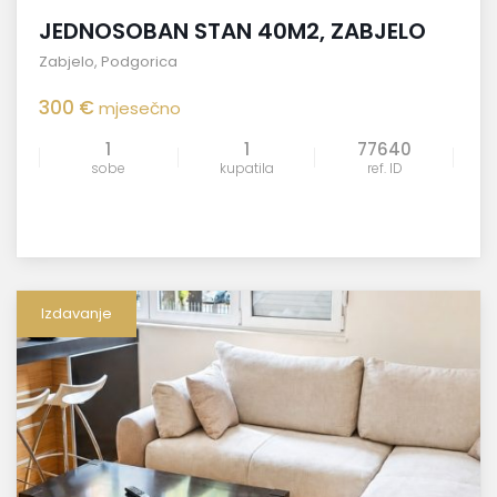
JEDNOSOBAN STAN 40M2, ZABJELO
Zabjelo
,
Podgorica
300 €
mjesečno
1
1
77640
sobe
kupatila
ref. ID
Izdavanje