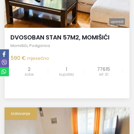
uporedi
DVOSOBAN STAN 57M2, MOMIŠIĆI
Momišići
,
Podgorica
590 €
mjesečno
2
1
77615
sobe
kupatila
ref. ID
Izdavanje