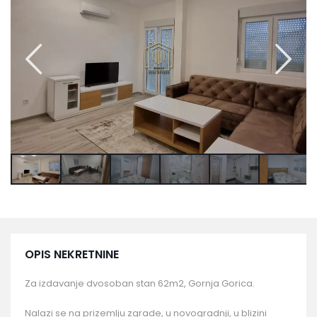
OPIS NEKRETNINE
Za izdavanje dvosoban stan 62m2, Gornja Gorica.
Nalazi se na prizemlju zgrade, u novogradnji, u blizini