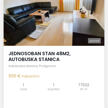
uporedi
JEDNOSOBAN STAN 48M2,
AUTOBUSKA STANICA
Autobuska stanica
,
Podgorica
500 €
mjesečno
1
1
77532
sobe
kupatila
ref. ID