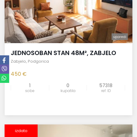
uporedi
JEDNOSOBAN STAN 48M², ZABJELO
Zabjelo
,
Podgorica
450 €
1
0
57318
sobe
kupatila
ref. ID
izdato