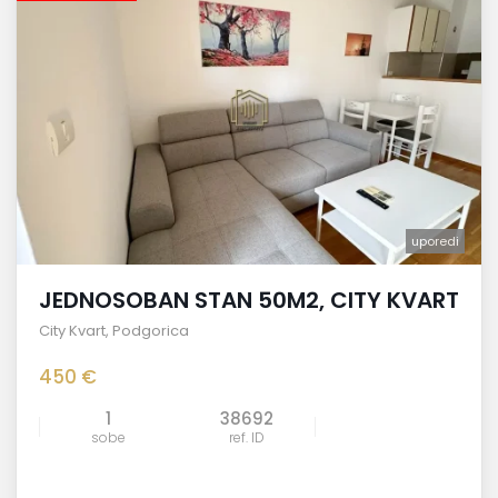
uporedi
JEDNOSOBAN STAN 50M2, CITY KVART
City Kvart
,
Podgorica
450 €
1
38692
sobe
ref. ID