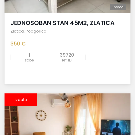
uporedi
JEDNOSOBAN STAN 45M2, ZLATICA
Zlatica
,
Podgorica
350 €
1
39720
sobe
ref. ID
izdato