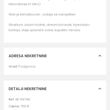
laboratorije In Vitro).
Stan je klimatizovan i izdaje se namješten.
Struktura: ulazni hodnik, dnevni boravak, trpezarija i
kuhinja, dvije spavaće sobe, kupatilo i terasa.
ADRESA NEKRETNINE
Grad:
Podgorica
DETALJI NEKRETNINE
Ref. ID:
59746
Cijena:
700 €