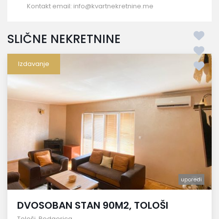
Kontakt email:
info@kvartnekretnine.me
SLIČNE NEKRETNINE
Izdavanje
uporedi
DVOSOBAN STAN 90M2, TOLOŠI
Tološi
,
Podgorica