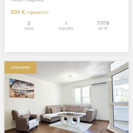
500 €
mjesečno
2
1
77179
sobe
kupatila
ref. ID
Izdavanje