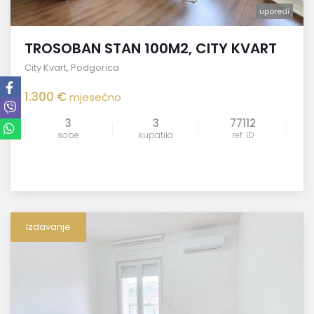
uporedi
TROSOBAN STAN 100M2, CITY KVART
City Kvart
,
Podgorica
1.300 €
mjesečno
3
3
77112
sobe
kupatila
ref. ID
Izdavanje