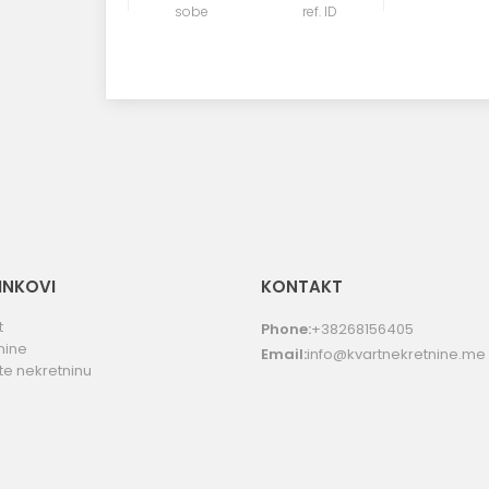
sobe
ref. ID
LINKOVI
KONTAKT
t
Phone:
+38268156405
nine
Email:
info@kvartnekretnine.me
te nekretninu