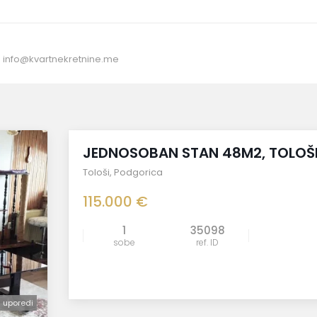
:
info@kvartnekretnine.me
prodato
JEDNOSOBAN STAN 48M2, TOLOŠ
Tološi
,
Podgorica
115.000 €
1
35098
sobe
ref. ID
uporedi
uporedi