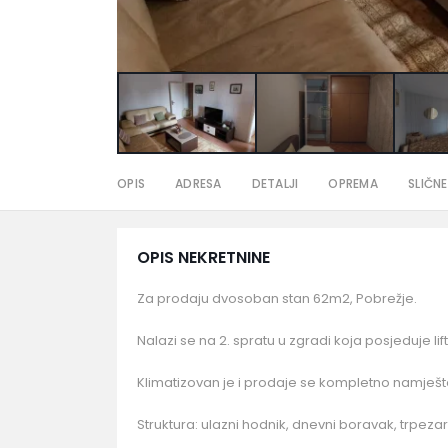
OPIS
ADRESA
DETALJI
OPREMA
SLIČNE
OPIS NEKRETNINE
Za prodaju dvosoban stan 62m2, Pobrežje.
Nalazi se na 2. spratu u zgradi koja posjeduje lift
Klimatizovan je i prodaje se kompletno namješt
Struktura: ulazni hodnik, dnevni boravak, trpezari