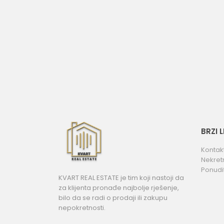
BRZI 
Kontak
Nekret
Ponudi
KVART REAL ESTATE je tim koji nastoji da
za klijenta pronađe najbolje rješenje,
bilo da se radi o prodaji ili zakupu
nepokretnosti.