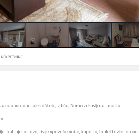
 NEKRETNINE
, u neposrednoj blizini škole, vrtića, Doma zdravlja, pijace itd.
en.
ja i kuhinja, ostava, dvije spavaće sobe, kupatilo, toalet i dvije terase.