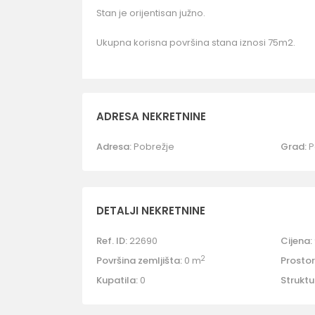
Stan je orijentisan južno.
Ukupna korisna površina stana iznosi 75m2.
ADRESA NEKRETNINE
Adresa:
Pobrežje
Grad:
P
DETALJI NEKRETNINE
Ref. ID:
22690
Cijena:
2
Površina zemljišta:
0 m
Prostori
Kupatila:
0
Struktu