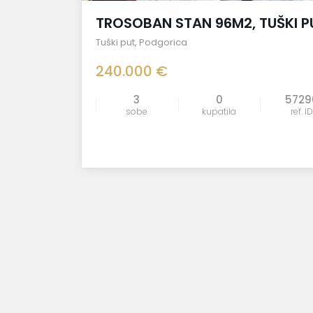
TROSOBAN STAN 96M2, TUŠKI P
Tuški put
,
Podgorica
240.000 €
3
0
5729
sobe
kupatila
ref. ID