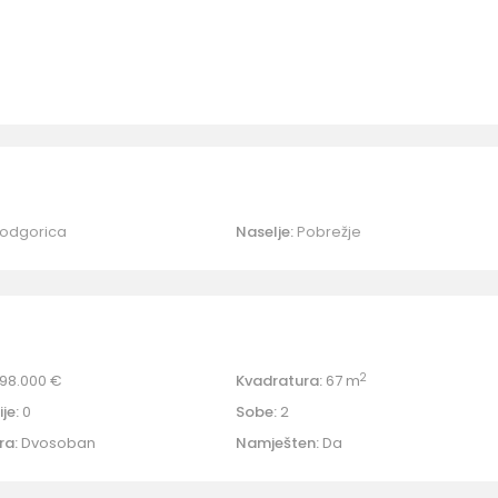
odgorica
Naselje:
Pobrežje
2
98.000 €
Kvadratura:
67 m
je:
0
Sobe:
2
ra:
Dvosoban
Namješten:
Da