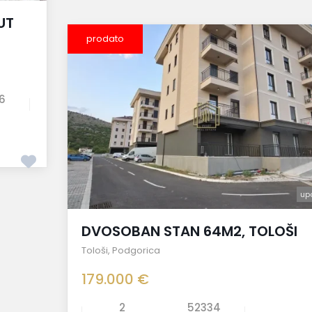
UT
prodato
6
up
DVOSOBAN STAN 64M2, TOLOŠI
Tološi
,
Podgorica
179.000 €
2
52334