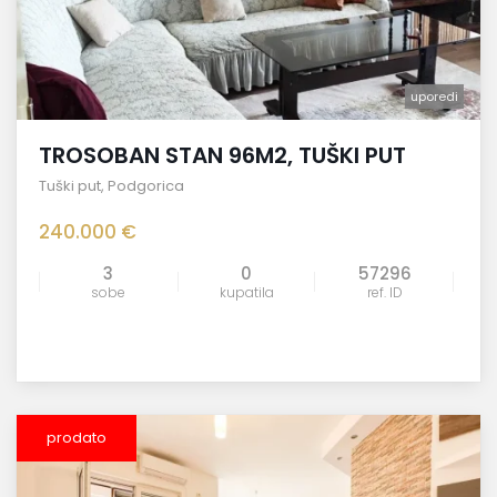
uporedi
TROSOBAN STAN 96M2, TUŠKI PUT
Tuški put
,
Podgorica
240.000 €
3
0
57296
sobe
kupatila
ref. ID
prodato