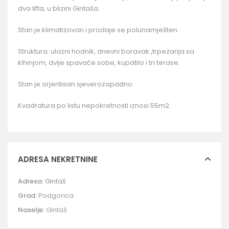
dva lifta, u blizini Gintaša.
Stan je klimatizovan i prodaje se polunamješten.
Struktura: ulazni hodnik, dnevni boravak ,trpezarija sa
kihinjom, dvije spavaće sobe, kupatilo i tri terase.
Stan je orjentisan sjeverozapadno.
Kvadratura po listu nepokretnosti iznosi 55m2.
ADRESA NEKRETNINE
Adresa:
Gintaš
Grad:
Podgorica
Naselje:
Gintaš