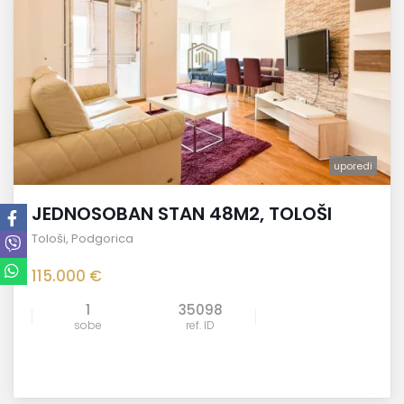
uporedi
JEDNOSOBAN STAN 48M2, TOLOŠI
Tološi
,
Podgorica
115.000 €
1
35098
sobe
ref. ID