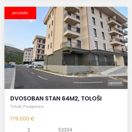
prodato
uporedi
DVOSOBAN STAN 64M2, TOLOŠI
Tološi
,
Podgorica
179.000 €
2
52334