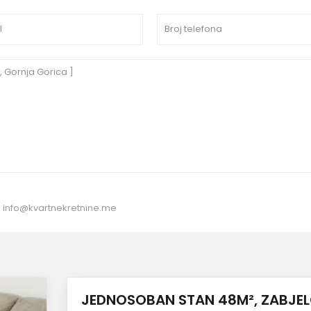
:
info@kvartnekretnine.me
izdato
JEDNOSOBAN STAN 48M², ZABJE