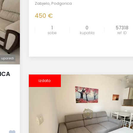
Zabjelo
,
Podgorica
450 €
1
0
57318
sobe
kupatila
ref. ID
uporedi
uporedi
ICA
izdato