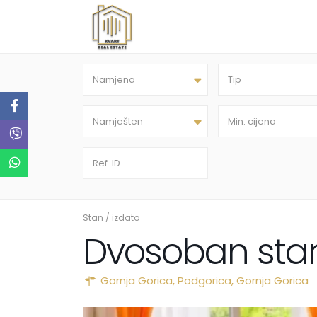
Namjena
Tip
Namješten
Stan
/
izdato
Dvosoban stan
Gornja Gorica,
Podgorica
,
Gornja Gorica