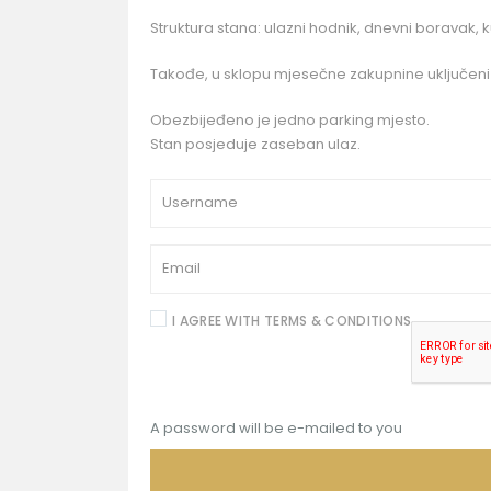
Struktura stana: ulazni hodnik, dnevni boravak, ku
Takođe, u sklopu mjesečne zakupnine uključeni su 
Obezbijeđeno je jedno parking mjesto.
Stan posjeduje zaseban ulaz.
I AGREE WITH
TERMS & CONDITIONS
A password will be e-mailed to you