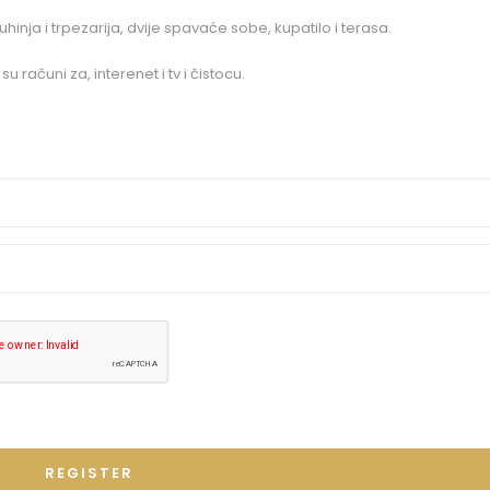
hinja i trpezarija, dvije spavaće sobe, kupatilo i terasa.
računi za, interenet i tv i čistocu.
REGISTER