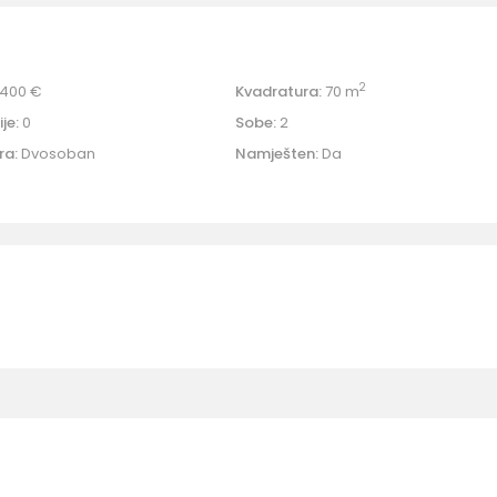
2
400 €
Kvadratura:
70 m
je:
0
Sobe:
2
ra:
Dvosoban
Namješten:
Da