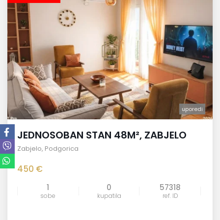
uporedi
JEDNOSOBAN STAN 48M², ZABJELO
Zabjelo
,
Podgorica
450 €
1
0
57318
sobe
kupatila
ref. ID