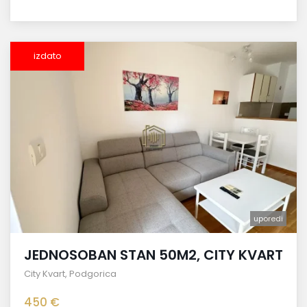
izdato
uporedi
JEDNOSOBAN STAN 50M2, CITY KVART
City Kvart
,
Podgorica
450 €