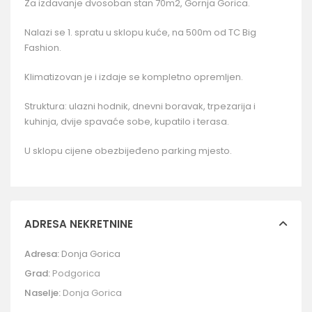
Za izdavanje dvosoban stan 70m2, Gornja Gorica.
Nalazi se 1. spratu u sklopu kuće, na 500m od TC Big
Fashion.
Klimatizovan je i izdaje se kompletno opremljen.
Struktura: ulazni hodnik, dnevni boravak, trpezarija i
kuhinja, dvije spavaće sobe, kupatilo i terasa.
U sklopu cijene obezbijeđeno parking mjesto.
ADRESA NEKRETNINE
Adresa:
Donja Gorica
Grad:
Podgorica
Naselje:
Donja Gorica