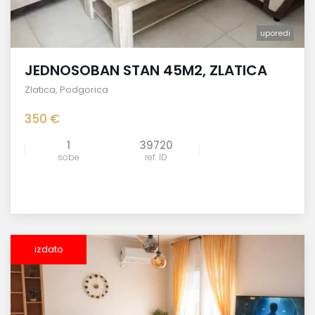
uporedi
JEDNOSOBAN STAN 45M2, ZLATICA
Zlatica
,
Podgorica
350 €
1
39720
sobe
ref. ID
izdato