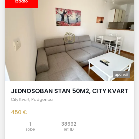
izdato
uporedi
JEDNOSOBAN STAN 50M2, CITY KVART
City Kvart
,
Podgorica
450 €
1
38692
sobe
ref. ID