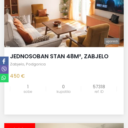
uporedi
JEDNOSOBAN STAN 48M², ZABJELO
Zabjelo
,
Podgorica
450 €
1
0
57318
sobe
kupatila
ref. ID