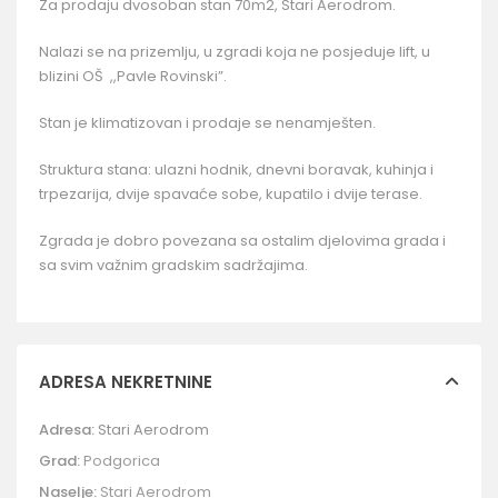
Za prodaju dvosoban stan 70m2, Stari Aerodrom.
Nalazi se na prizemlju, u zgradi koja ne posjeduje lift, u
blizini OŠ ,,Pavle Rovinski”.
Stan je klimatizovan i prodaje se nenamješten.
Struktura stana: ulazni hodnik, dnevni boravak, kuhinja i
trpezarija, dvije spavaće sobe, kupatilo i dvije terase.
Zgrada je dobro povezana sa ostalim djelovima grada i
sa svim važnim gradskim sadržajima.
ADRESA NEKRETNINE
Adresa:
Stari Aerodrom
Grad:
Podgorica
Naselje:
Stari Aerodrom