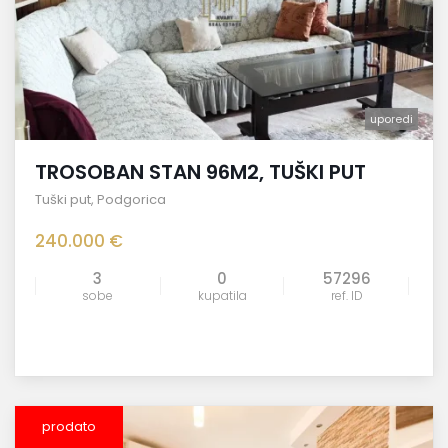
uporedi
TROSOBAN STAN 96M2, TUŠKI PUT
Tuški put
,
Podgorica
240.000 €
3
0
57296
sobe
kupatila
ref. ID
prodato