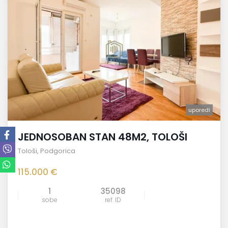
uporedi
JEDNOSOBAN STAN 48M2, TOLOŠI
Tološi
,
Podgorica
115.000 €
1
35098
sobe
ref. ID