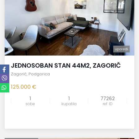
uporedi
JEDNOSOBAN STAN 44M2, ZAGORIČ
Zagorič
,
Podgorica
125.000 €
1
1
77262
sobe
kupatila
ref. ID