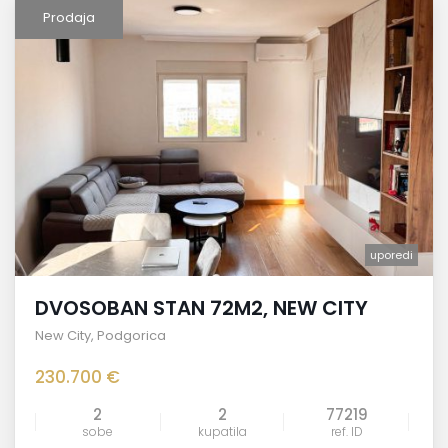
Prodaja
uporedi
DVOSOBAN STAN 72M2, NEW CITY
New City
,
Podgorica
230.700 €
2
2
77219
sobe
kupatila
ref. ID