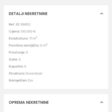
DETALJI NEKRETNINE
Ref. ID:
59652
Cijena:
130.000 €
2
Kvadratura:
71 m
2
Površina zemljišta:
0 m
Prostorije:
0
Sobe:
2
Kupatila:
0
Struktura:
Dvosoban
Namješten:
Da
OPREMA NEKRETNINE