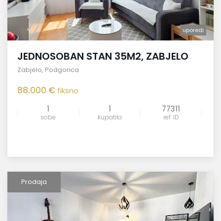
uporedi
JEDNOSOBAN STAN 35M2, ZABJELO
Zabjelo
,
Podgorica
88.000 €
fiksno
1
1
77311
sobe
kupatila
ref. ID
Prodaja