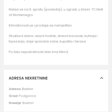
Nalazi se na 6. spratu (poslednji), u zgradi, u blizini TC Mall
of Montenegro.
Klimatizovan je i prodaje se namješten.
Struktura stana: ulazni hodnik, dnevni boravak, kuhinja i
trpezarija, dvije spavaće sobe, kupatilo i terasa.
Po listu nepokretnosti stan ima 66m2.
ADRESA NEKRETNINE
Adresa:
Baston
Grad:
Podgorica
Naselje:
Baston