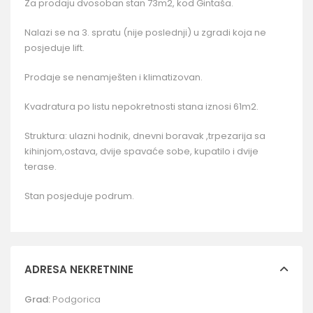
Za prodaju dvosoban stan 73m2, kod Gintaša.
Nalazi se na 3. spratu (nije poslednji) u zgradi koja ne
posjeduje lift.
Prodaje se nenamješten i klimatizovan.
Kvadratura po listu nepokretnosti stana iznosi 61m2.
Struktura: ulazni hodnik, dnevni boravak ,trpezarija sa
kihinjom,ostava, dvije spavaće sobe, kupatilo i dvije
terase.
Stan posjeduje podrum.
ADRESA NEKRETNINE
Grad:
Podgorica