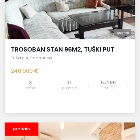
uporedi
TROSOBAN STAN 96M2, TUŠKI PUT
Tuški put
,
Podgorica
240.000 €
3
0
57296
sobe
kupatila
ref. ID
prodato