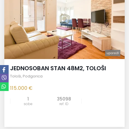
uporedi
JEDNOSOBAN STAN 48M2, TOLOŠI
Tološi
,
Podgorica
115.000 €
1
35098
sobe
ref. ID