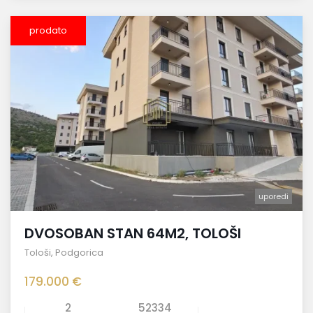
prodato
uporedi
DVOSOBAN STAN 64M2, TOLOŠI
Tološi
,
Podgorica
179.000 €
2
52334