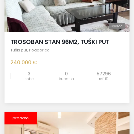
uporedi
TROSOBAN STAN 96M2, TUŠKI PUT
Tuški put
,
Podgorica
240.000 €
3
0
57296
sobe
kupatila
ref. ID
prodato