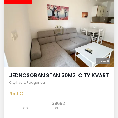
uporedi
JEDNOSOBAN STAN 50M2, CITY KVART
City Kvart
,
Podgorica
450 €
1
38692
sobe
ref. ID