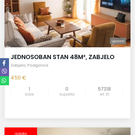
uporedi
JEDNOSOBAN STAN 48M², ZABJELO
Zabjelo
,
Podgorica
450 €
1
0
57318
sobe
kupatila
ref. ID
izdato