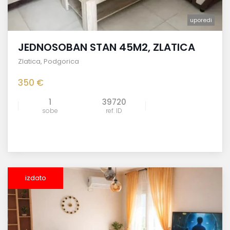
uporedi
JEDNOSOBAN STAN 45M2, ZLATICA
Zlatica
,
Podgorica
350 €
1
39720
sobe
ref. ID
izdato