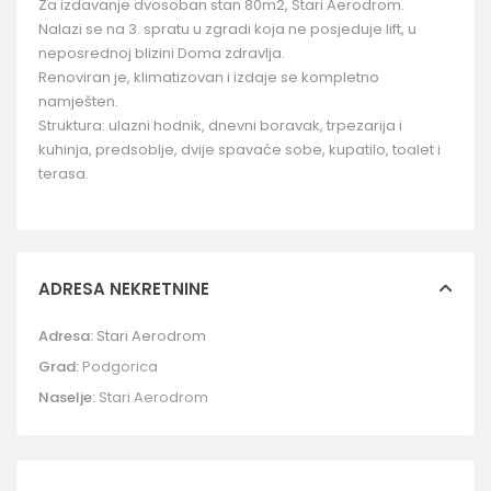
Za izdavanje dvosoban stan 80m2, Stari Aerodrom.
Nalazi se na 3. spratu u zgradi koja ne posjeduje lift, u
neposrednoj blizini Doma zdravlja.
Renoviran je, klimatizovan i izdaje se kompletno
namješten.
Struktura: ulazni hodnik, dnevni boravak, trpezarija i
kuhinja, predsoblje, dvije spavaće sobe, kupatilo, toalet i
terasa.
ADRESA NEKRETNINE
Adresa:
Stari Aerodrom
Grad:
Podgorica
Naselje:
Stari Aerodrom