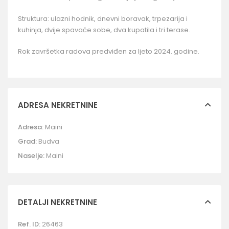
Struktura: ulazni hodnik, dnevni boravak, trpezarija i
kuhinja, dvije spavaće sobe, dva kupatila i tri terase.
Rok završetka radova predviđen za ljeto 2024. godine.
ADRESA NEKRETNINE
Adresa:
Maini
Grad:
Budva
Naselje:
Maini
DETALJI NEKRETNINE
Ref. ID:
26463