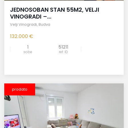
JEDNOSOBAN STAN 55M2, VELJI
VINOGRADI –...
Velji Vinogradi
,
Budva
132.000 €
1
51211
sobe
ref. ID
prodato