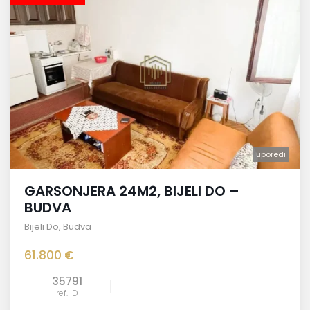
uporedi
GARSONJERA 24M2, BIJELI DO –
BUDVA
Bijeli Do
,
Budva
61.800 €
35791
ref. ID