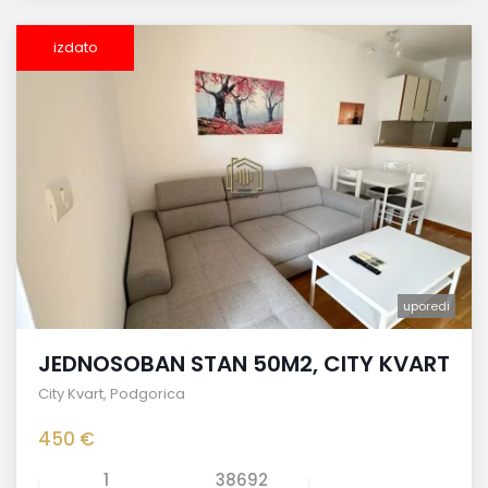
izdato
uporedi
JEDNOSOBAN STAN 50M2, CITY KVART
City Kvart
,
Podgorica
450 €
1
38692