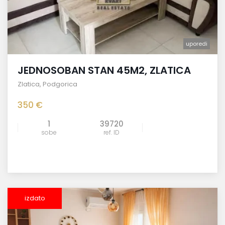
uporedi
JEDNOSOBAN STAN 45M2, ZLATICA
Zlatica
,
Podgorica
350 €
1
39720
sobe
ref. ID
izdato