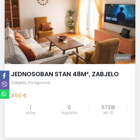
uporedi
JEDNOSOBAN STAN 48M², ZABJELO
Zabjelo
,
Podgorica
450 €
1
0
57318
sobe
kupatila
ref. ID