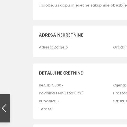
Takođe, u sklopu mjesečne zakupnine obezbije
ADRESA NEKRETNINE
Adresa:
Zabjelo
Grad:
P
DETALJI NEKRETNINE
Ref. ID:
56007
Cijena:
2
Površina zemljišta:
0 m
Prostori
Kupatila:
0
Struktu
Terase:
1