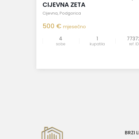
CIJEVNA ZETA
Cijevna
,
Podgorica
500 €
mjesečno
4
1
7737
sobe
kupatila
ref. ID
BRZI 