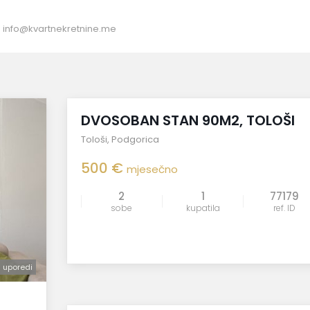
:
info@kvartnekretnine.me
Izdavanje
DVOSOBAN STAN 90M2, TOLOŠI
Tološi
,
Podgorica
500 €
mjesečno
2
1
77179
sobe
kupatila
ref. ID
uporedi
uporedi