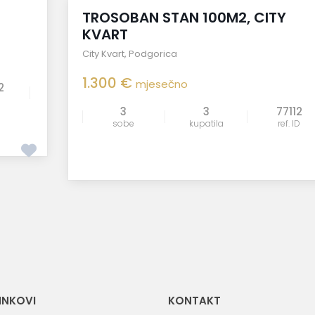
Izdavanje
TROSOBAN STAN 100M2, CITY
KVART
City Kvart
,
Podgorica
1.300 €
mjesečno
2
3
3
77112
uporedi
sobe
kupatila
ref. ID
LINKOVI
KONTAKT