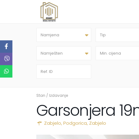
Namjena
Tip
Namješten
Stan
/
Izdavanje
Garsonjera 19
Zabjelo,
Podgorica
,
Zabjelo