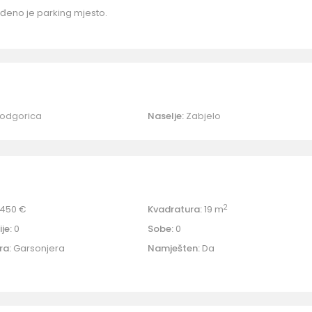
đeno je parking mjesto.
odgorica
Naselje:
Zabjelo
2
450 €
Kvadratura:
19 m
je:
0
Sobe:
0
ra:
Garsonjera
Namješten:
Da