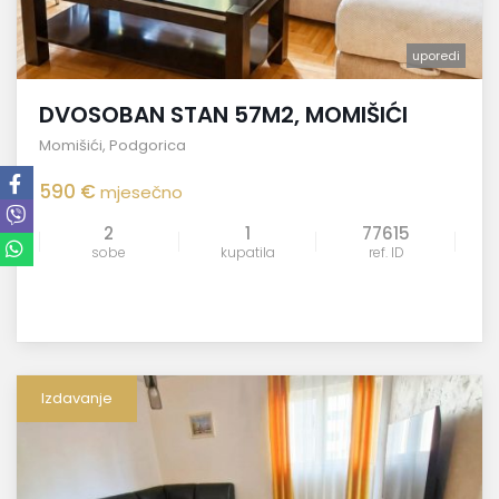
uporedi
DVOSOBAN STAN 57M2, MOMIŠIĆI
Momišići
,
Podgorica
590 €
mjesečno
2
1
77615
sobe
kupatila
ref. ID
Izdavanje