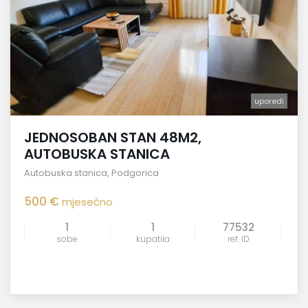
uporedi
JEDNOSOBAN STAN 48M2,
AUTOBUSKA STANICA
Autobuska stanica
,
Podgorica
500 €
mjesečno
1
1
77532
sobe
kupatila
ref. ID