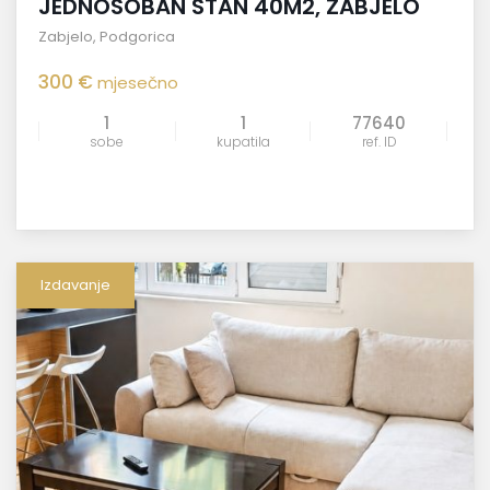
JEDNOSOBAN STAN 40M2, ZABJELO
Zabjelo
,
Podgorica
300 €
mjesečno
1
1
77640
sobe
kupatila
ref. ID
Izdavanje