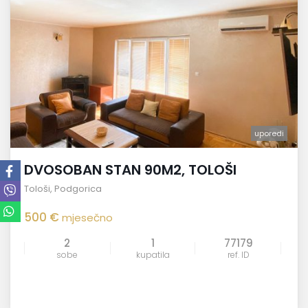
uporedi
DVOSOBAN STAN 90M2, TOLOŠI
Tološi
,
Podgorica
500 €
mjesečno
2
1
77179
sobe
kupatila
ref. ID