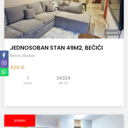
uporedi
JEDNOSOBAN STAN 49M2, BEČIĆI
Bečići
,
Budva
400 €
1
34324
sobe
ref. ID
izdato