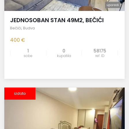
uporedi
JEDNOSOBAN STAN 49M2, BEČIĆI
Bečići
,
Budva
400 €
1
0
58175
sobe
kupatila
ref. ID
izdato