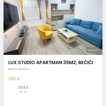
uporedi
LUX STUDIO APARTMAN 35M2, BEČIĆI
Bečići
,
Budva
350 €
31554
ref. ID