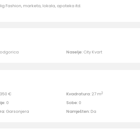
 Big Fashion, marketa, lokala, apoteka itd.
odgorica
Naselje:
City Kvart
2
350 €
Kvadratura:
27 m
je:
0
Sobe:
0
ra:
Garsonjera
Namješten:
Da