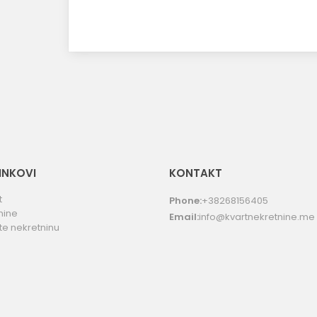
LINKOVI
KONTAKT
t
Phone:
+38268156405
nine
Email:
info@kvartnekretnine.me
te nekretninu