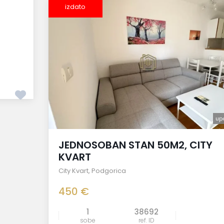
izdato
up
JEDNOSOBAN STAN 50M2, CITY
KVART
City Kvart
,
Podgorica
450 €
1
38692
sobe
ref. ID