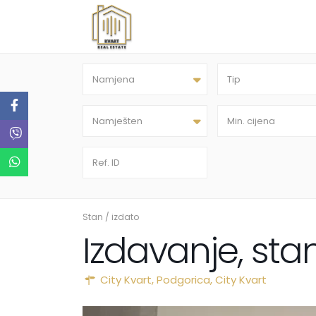
Namjena
Tip
Namješten
Stan
/
izdato
Izdavanje, sta
City Kvart,
Podgorica
,
City Kvart