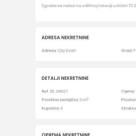
Zgrada se nalazi na odličnoj lokaciji u blizini TC
ADRESA NEKRETNINE
Adresa:
City Kvart
Grad:
P
DETALJI NEKRETNINE
Ref. ID:
28827
Cijena:
2
Površina zemljišta:
0 m
Prostori
Kupatila:
0
Struktu
OPREMA NEKRETNINE