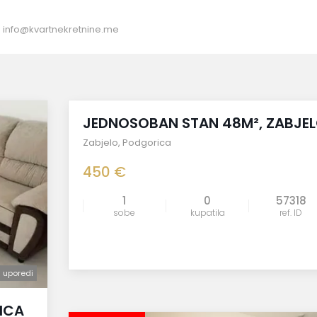
:
info@kvartnekretnine.me
izdato
JEDNOSOBAN STAN 48M², ZABJE
Zabjelo
,
Podgorica
450 €
1
0
57318
sobe
kupatila
ref. ID
uporedi
uporedi
ICA