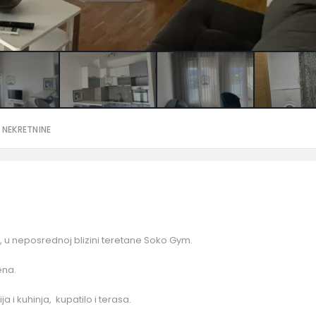
 NEKRETNINE
ft, u neposrednoj blizini teretane Soko Gym.
ena.
a i kuhinja, kupatilo i terasa.