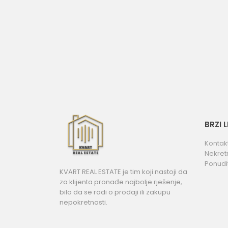
BRZI 
Kontak
Nekret
Ponudi
KVART REAL ESTATE je tim koji nastoji da
za klijenta pronađe najbolje rješenje,
bilo da se radi o prodaji ili zakupu
nepokretnosti.