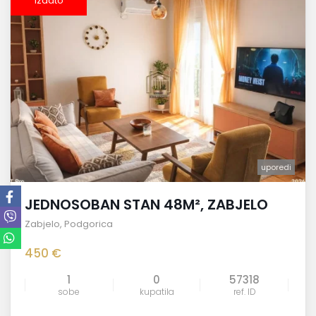
izdato
uporedi
JEDNOSOBAN STAN 48M², ZABJELO
Zabjelo
,
Podgorica
450 €
1
0
57318
sobe
kupatila
ref. ID