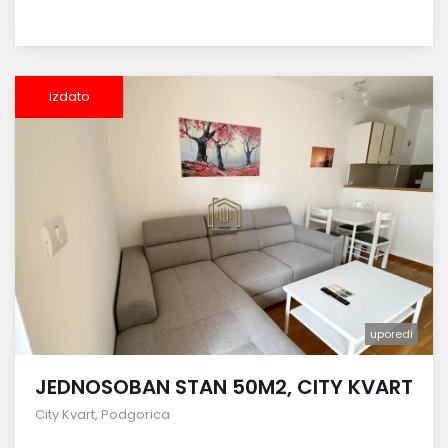
izdato
uporedi
JEDNOSOBAN STAN 50M2, CITY KVART
City Kvart
,
Podgorica